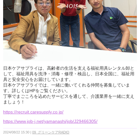
日本ケアサプライは、高齢者の生活を支える福祉用具レンタル卸と
して、福祉用具を洗浄・消毒・修理・検品し、日本全国に、福祉用
具と安全安心をお届けしています。
日本ケアサプライでは、一緒に働いてくれる仲間を募集していま
す。詳しくはHPをご覧ください。
丁寧でまごころを込めたサービスを通して、介護業界を一緒に支え
ましょう！
https://recruit.caresupply.co.jp/
https://www.job-j.net/yamanashi/job/J29466305/
2024/08/22 15:30
09_グリーンケアRADIO