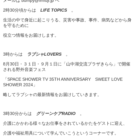
メールは bumpy@fmfuji.jp へ
2時30分頃からは
LIFE TOPICS
。
生活の中で身近に起こりうる、災害や事故、事件、病気などから身
を守るために
役立つ情報をお届けします。
3時からは
ラブシャLOVERS
。
8月30日・３１日・９月１日に「山中湖交流プラザきらら」で開催
される野外音楽フェス
「SPACE SHOWER TV 35TH ANNIVERSARY SWEET LOVE
SHOWER 2024」
略してラブシャの最新情報をお届けしていきます。
3時30分からは
グリーンケアRADIO
。
介護にかかわる様々なお仕事をされているかたをゲストに迎え、
介護や福祉用具について学んでいこうというコーナーです。