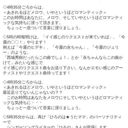
◇4時35分ごろからは、
＜あきれるほどメロウ、いやというほどロマンティック＞
このお時間はあなたに、メロウ、そしていやというほどロマンティ
ックな気持ちに浸って頂きます。
ちょっと一息ついて音楽に浸りましょう。
◇5時の時報明けは、「イイ感じのリクエストが来ていれば」、「今
週の〇〇！」やります！
例えば「今週のヒデキ」、「今週の永ちゃん」、「今週のジュリ
ー」のような、
「西城秀樹だったらこの曲でしょ！」とか「永ちゃんならこの曲か
けて」みたいな感じで
イイ感じのリクエスト曲をお送り下さい。なんかエモい感じのアー
ティストやリクエスト曲待ってます！
◇4時35分ごろからは、
＜あきれるほどメロウ、いやというほどロマンティック＞
最近足りてないんじゃないの？？
このお時間はあなたをメロウにそしていやというほどロマンティ
ックな気持ちに・・・
ちょっと一息ついて音楽に浸りましょう。
◇5時35分からは、再び「ひろのは★うたママ」のパーソナリティ
ーで
シンガーソングライターの「ひろの」さんが登場します。