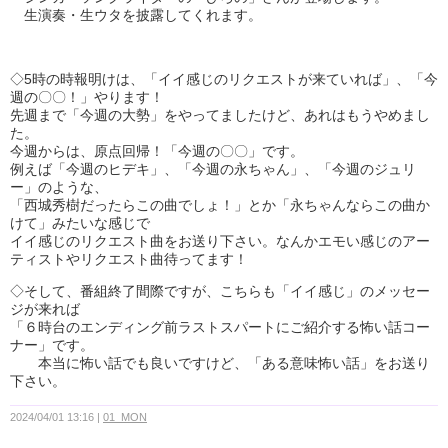
生演奏・生ウタを披露してくれます。
◇5時の時報明けは、「イイ感じのリクエストが来ていれば」、「今
週の〇〇！」やります！
先週まで「今週の大勢」をやってましたけど、あれはもうやめまし
た。
今週からは、原点回帰！「今週の〇〇」です。
例えば「今週のヒデキ」、「今週の永ちゃん」、「今週のジュリ
ー」のような、
「西城秀樹だったらこの曲でしょ！」とか「永ちゃんならこの曲か
けて」みたいな感じで
イイ感じのリクエスト曲をお送り下さい。なんかエモい感じのアー
ティストやリクエスト曲待ってます！
◇そして、番組終了間際ですが、こちらも「イイ感じ」のメッセー
ジが来れば
「６時台のエンディング前ラストスパートにご紹介する怖い話コー
ナー」です。
本当に怖い話でも良いですけど、「ある意味怖い話」をお送り
下さい。
2024/04/01 13:16
01_MON