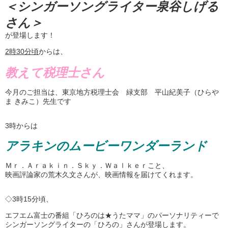
＜シンガーソングライター泉谷しげる
さん＞
が登場します！
2
時
30
分頃
からは、
教えて税理士さん
今月のご担当は、東京地方税理士会 緑支部 平山紀美子（ひらや
ま きみこ）先生です
3時からは
アラキンのムービーワンダーランド
Ｍｒ．Ａｒａｋｉｎ．Ｓｋｙ．Ｗａｌｋｅｒこと、
映画評論家の荒木久文さんが、映画情報を届けてくれます。
◇3時15分頃、
エフエム富士の番組「ひろのは★うたママ」のパーソナリティーで
シンガーソングライターの「ひろの」さんが登場します。