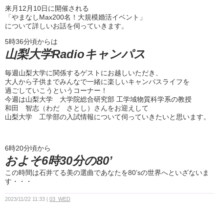
来月12月10日に開催される
「やまなしMax200名！大規模婚活イベント」
について詳しいお話を伺っていきます。
5時36分頃からは
山梨大学Radioキャンパス
毎週山梨大学に関係するゲストにお越しいただき、
大人から子供までみんなで一緒に楽しいキャンパスライフを
過ごしていこうというコーナー！
今週は山梨大学 大学院総合研究部 工学域物質科学系の教授
和田 智志（わだ さとし）さんをお迎えして
山梨大学 工学部の入試情報について伺っていきたいと思います。
6時20分頃から
およそ6時30分の80’
この時間は石井てる美の選曲であなたを80’sの世界へといざないま
す・・・
2023/11/22 11:33
03_WED