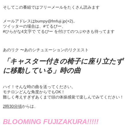
そしてこの番組ではフリーメールをたくさん読みます
メールアドレスはbumpy@fmfuji.jp(×2)。
ツイッターの場合は、#てるぴー、
#ひらがな4文字で てるぴー を付けてのつぶやきも待ってます
あのリク 〜あのシチュエーションのリクエスト
「キャスター付きの椅子に座り立たず
に移動している」時の曲
ハイ！そんな時の曲を送ってください。
モチロンどんな角度からでもOK！
難しく考えすぎずあくまで頭の体操感覚で楽しんでみてください！
2
時
30
分頃
からは、
BLOOMING FUJIZAKURA!!!!!