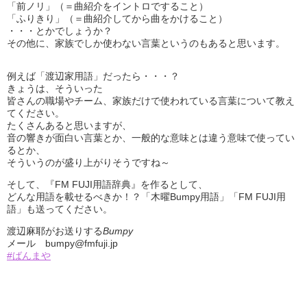
「前ノリ」（＝曲紹介をイントロですること）
「ふりきり」（＝曲紹介してから曲をかけること）
・・・とかでしょうか？
その他に、家族でしか使わない言葉というのもあると思います。
例えば「渡辺家用語」だったら・・・？
きょうは、そういった
皆さんの職場やチーム、家族だけで使われている言葉について教え
てください。
たくさんあると思いますが、
音の響きが面白い言葉とか、一般的な意味とは違う意味で使ってい
るとか、
そういうのが盛り上がりそうですね～
そして、『FM FUJI用語辞典』を作るとして、
どんな用語を載せるべきか！？「木曜Bumpy用語」「FM FUJI用
語」も送ってください。
渡辺麻耶がお送りする
Bumpy
メール bumpy@fmfuji.jp
#ばんまや