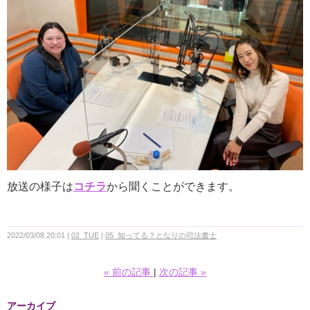
放送の様子は
コチラ
から聞くことができます。
2022/03/08 20:01
02_TUE
05_知ってる？となりの司法書士
«
前の記事
次の記事
»
アーカイブ