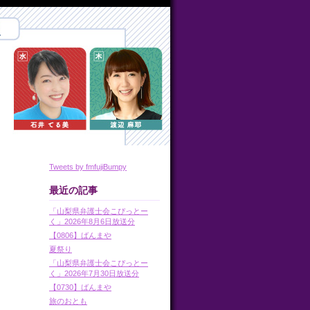
Tweets by fmfujiBumpy
最近の記事
「山梨県弁護士会こぴっとー
く」2026年8月6日放送分
【0806】ばんまや
夏祭り
「山梨県弁護士会こぴっとー
く」2026年7月30日放送分
【0730】ばんまや
旅のおとも