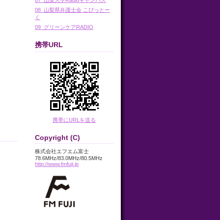
08_山梨県弁護士会 こぴっとー
く
09_グリーンケアRADIO
携帯URL
携帯にURLを送る
Copyright (C)
株式会社エフエム富士
78.6MHz/83.0MHz/80.5MHz
http://www.fmfuji.jp