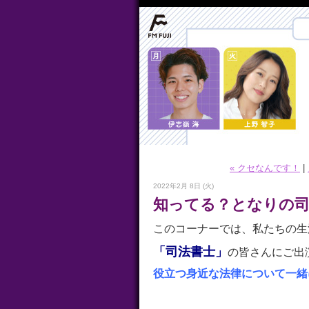
« クセなんです！
|
2022年2月 8日 (火)
知ってる？となりの司
このコーナーでは、私たちの生
「司法書士」
の皆さんにご出
役立つ身近な法律について一緒