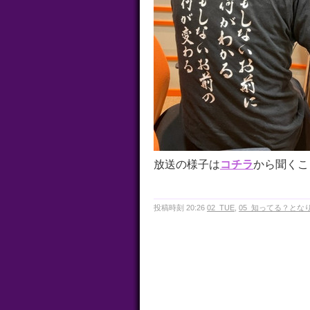
放送の様子は
コチラ
から聞くこ
投稿時刻 20:26
02_TUE
,
05_知ってる？とな