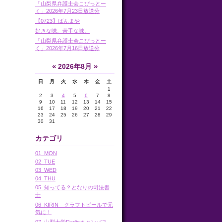
「山梨県弁護士会こぴっとー
く」2026年7月23日放送分
【0723】ばんまや
好きな味、苦手な味。
「山梨県弁護士会こぴっとー
く」2026年7月16日放送分
«
»
2026年8月
日
月
火
水
木
金
土
1
2
3
4
5
6
7
8
9
10
11
12
13
14
15
16
17
18
19
20
21
22
23
24
25
26
27
28
29
30
31
カテゴリ
01_MON
02_TUE
03_WED
04_THU
05_知ってる？となりの司法書
士
06_KIRIN クラフトビールで元
気に！
07_山梨大学Radioキャンパス