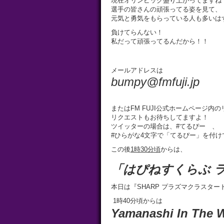
現在オリンピック盛り上がってますね
選手の皆さんの頑張ってる姿を見て、
元気と勇気をもらっている人も多いは
負けてらんない！
私だって頑張ってるんだから！！
メールアドレスは
bumpy@fmfuji.jp
またはFM FUJI公式ホームページ内
リクエストもお待ちしてますよ！
ツイッターの場合は、#てるぴー 、
#ひらがな4文字で「てるぴー」を付
この後
1
時
30
分頃
からは、
「はぴねすくらぶ 
本日は『SHARP プラズマクラスタ
1時40分頃からは
Yamanashi In The 