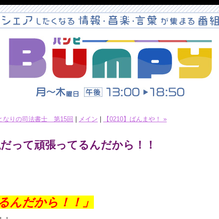
となりの司法書士 第15回
|
メイン
|
【0210】ばんまや！ »
！私だって頑張ってるんだから！！
るんだから！！
」