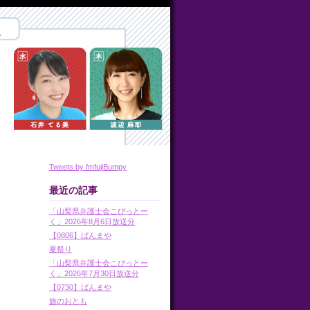
Tweets by fmfujiBumpy
最近の記事
「山梨県弁護士会こぴっとー
く」2026年8月6日放送分
【0806】ばんまや
夏祭り
「山梨県弁護士会こぴっとー
く」2026年7月30日放送分
【0730】ばんまや
旅のおとも