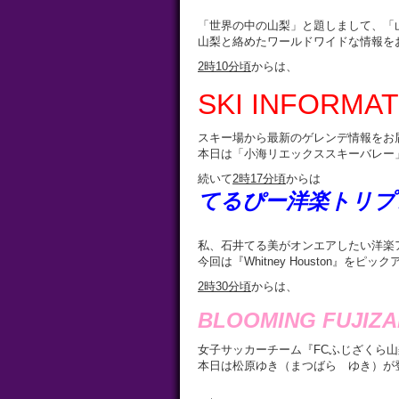
「世界の中の山梨」と題しまして、「
山梨と絡めたワールドワイドな情報を
2
時10
分頃
からは、
SKI INFORMAT
スキー場から最新のゲレンデ情報をお
本日は「小海リエックススキーバレー
続いて
2
時
17
分頃
からは
てるぴー洋楽トリプ
私、石井てる美がオンエアしたい洋楽
今回は『Whitney Houston』をピッ
2
時
30
分頃
からは、
BLOOMING FUJIZAK
女子サッカーチーム『FCふじざくら
本日は松原ゆき（まつばら ゆき）が