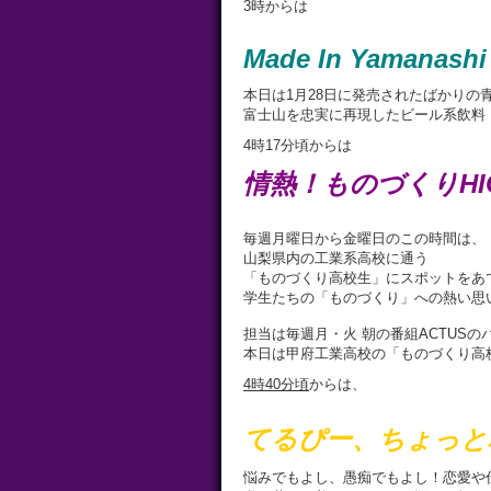
3時からは
Made In Yamanashi
本日は1月28日に発売されたばかりの
富士山を忠実に再現したビール系飲料
4時17分頃からは
情熱！ものづくりHIG
毎週月曜日から金曜日のこの時間は、
山梨県内の工業系高校に通う
「ものづくり高校生」にスポットをあ
学生たちの「ものづくり」への熱い思
担当は毎週月・火 朝の番組ACTUSの
本日は甲府工業高校の「ものづくり高
4
時
40
分頃
からは、
てるぴー、ちょっと
悩みでもよし、愚痴でもよし！恋愛や