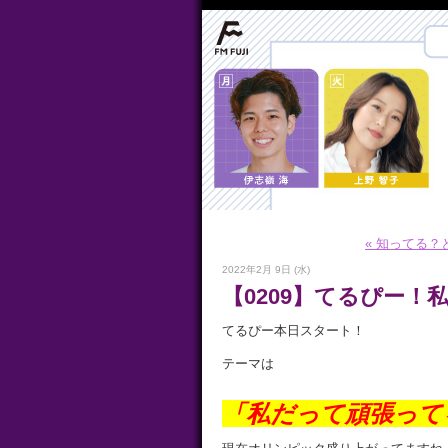
« 知ってる？
2022年2月 9日 (水)
【0209】てるぴー
てるぴー本日スタート！
テーマは
「私だって頑張って