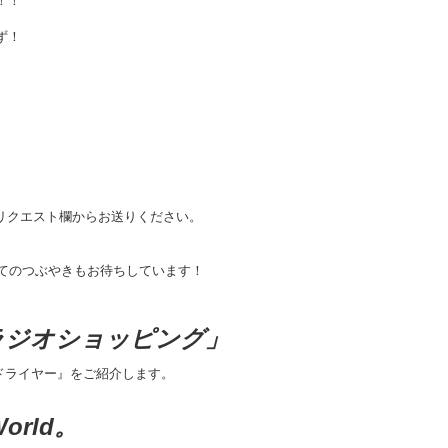
！！
ず！
のリクエスト欄からお送りください。
けてのつぶやきもお待ちしています！
ラジオショッピング」
ードライヤー』をご紹介します。
World。