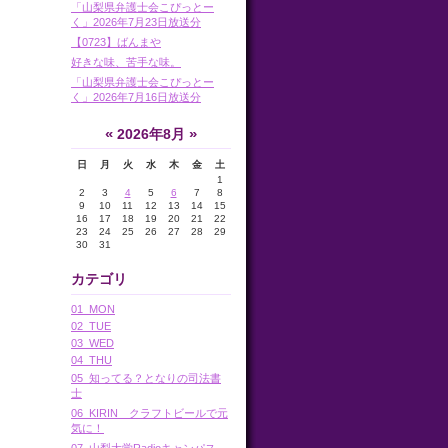
「山梨県弁護士会こぴっとー
く」2026年7月23日放送分
【0723】ばんまや
好きな味、苦手な味。
「山梨県弁護士会こぴっとー
く」2026年7月16日放送分
«
»
2026年8月
日
月
火
水
木
金
土
1
2
3
4
5
6
7
8
9
10
11
12
13
14
15
16
17
18
19
20
21
22
23
24
25
26
27
28
29
30
31
カテゴリ
01_MON
02_TUE
03_WED
04_THU
05_知ってる？となりの司法書
士
06_KIRIN クラフトビールで元
気に！
07_山梨大学Radioキャンパス