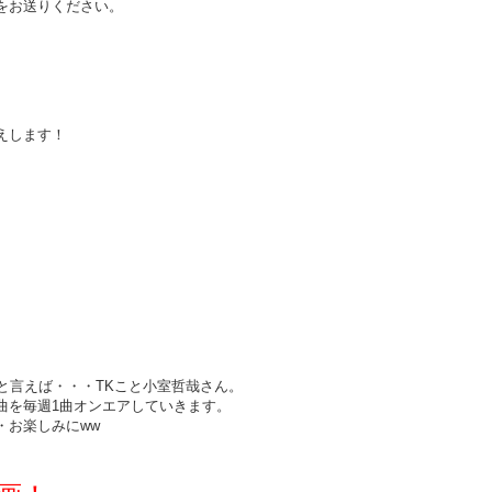
をお送りください。
えします！
と言えば・・・TKこと小室哲哉さん。
曲を毎週1曲オンエアしていきます。
・お楽しみにww