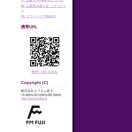
08_山梨県弁護士会 こぴっとー
く
09_グリーンケアRADIO
携帯URL
携帯にURLを送る
Copyright (C)
株式会社エフエム富士
78.6MHz/83.0MHz/80.5MHz
http://www.fmfuji.jp