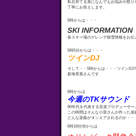
私石井てる美になんでもお悩みや怒り
丁寧にお答えします。
5時からは・・・
SKI INFORMATION
各スキー場のゲレンデ積雪情報をお伝
5時5分からは・・・
ツインDJ
そして・・5時からは・・・ツインDJ!!
新海景基さんです
6時からは
今週のTKサウンド
90年代を代表する音楽プロデューサー
この時間はそんな小室さんが作った楽
どんな楽曲がオンエアされるのか・・
6時18分頃からは