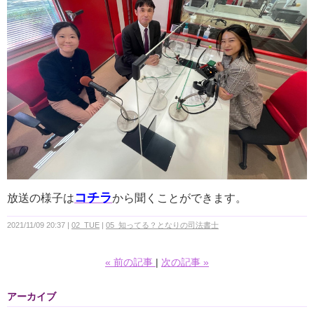
コチラ
放送の様子は
から聞くことができます。
2021/11/09 20:37
02_TUE
05_知ってる？となりの司法書士
«
前の記事
次の記事
»
アーカイブ