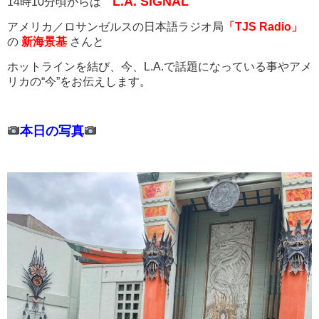
L.A. SIGNAL
14時10分頃からは
アメリカ／ロサンゼルスの日本語ラジオ局
「TJS Radio」
の
新海景基
さんと
ホットラインを結び、今、L.A.で話題になっている事やアメ
リカの“今”をお伝えします。
本日の写真