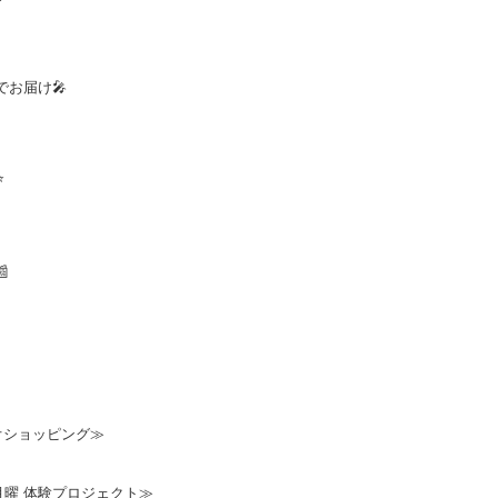
お届け🎤
⭐

オショッピング≫
クタス月曜 体験プロジェクト≫