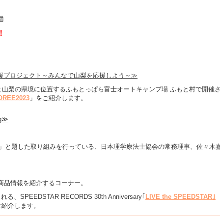

！
nashi応援プロジェクト～みんなで山梨を応援しよう～≫
岡と山梨の県境に位置するふもとっぱら富士オートキャンプ場 ふもと村で開催
OREE2023
」をご紹介します。
ng≫
言！」と題した取り組みを行っている、日本理学療法士協会の常務理事、佐々木
商品情報を紹介するコーナー。
PEEDSTAR RECORDS 30th Anniversary｢
LIVE the SPEEDSTAR｣
ご紹介します。