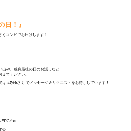
後の日！』
さく
コンビでお届けします！
い出や、独身最後の日のお話しなど
教えてください。
では
#みゆさく
でメッセージ＆リクエストをお待ちしています！
NERGY≫
す⚾