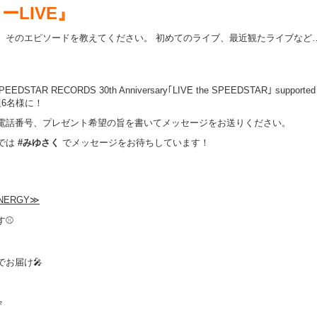
LIVE
』
、そのエピソードを教えてください。 初めてのライブ、最近観たライブなど
R RECORDS 30th Anniversary｢LIVE the SPEEDSTAR｣ supported
6名様に！
電話番号、プレゼント希望の旨を書いてメッセージをお送りください。
では
#みゆさく
でメッセージをお待ちしています！
NERGY≫
す⚾
お届け🎤
⭐