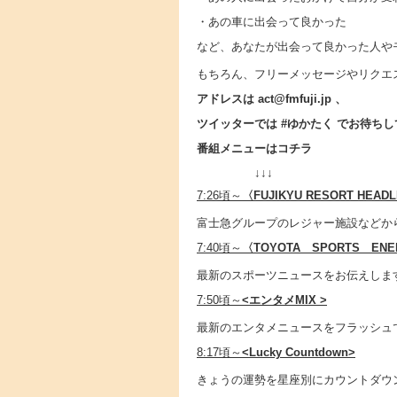
・あの車に出会って良かった
など、あなたが出会って良かった人や
もちろん、フリーメッセージやリクエ
アドレスは act@fmfuji.jp 、
ツイッターでは #ゆかたく でお待ち
番組メニューはコチラ
↓↓↓
7:26頃～
〈
FUJIKYU RESORT HEAD
富士急グループのレジャー施設などか
7:40頃～
〈TOYOTA SPORTS EN
最新のスポーツニュースをお伝えしま
7:50頃～
<エンタメMIX >
最新のエンタメニュースをフラッシュ
8:17頃～
<Lucky Countdown>
きょうの運勢を星座別にカウントダウ