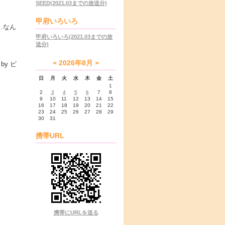
SEED(2021.03までの放送分)
甲府いろいろ
…なん
甲府いろいろ(2021.03までの放
送分)
«
»
2026年8月
 by ビ
日
月
火
水
木
金
土
1
2
3
4
5
6
7
8
9
10
11
12
13
14
15
16
17
18
19
20
21
22
23
24
25
26
27
28
29
30
31
携帯URL
携帯にURLを送る