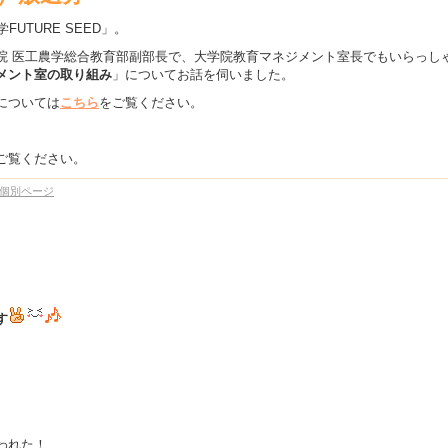
UTURE SEED」。
院 医工農学総合教育部副部長で、大学院教育マネジメント室長でもいらっし
メント室の取り組み
」についてお話を伺いました。
については
こちら
をご覧ください。
ご覧ください。
個別ページ
す
われた！