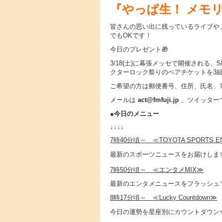
『やっぱ生！ メモリー
皆さんの思い出に残っているライブや
でもOKです！
今日のプレゼント🎁
3/18(土)に幕張メッセで開催される、SPEEDSTA
クターロック祭りのペアチケットを3組
ご希望の方は郵便番号、住所、氏名、
メールは
act@fmfuji.jp
、ツイッター
●
今日のメニュー
↓↓↓↓
7時40分頃～ ≪TOYOTA SPORTS E
最新のスポーツニュースをお届けしま
7時50分頃～ ≪エンタメMIX≫
最新のエンタメニュースをフラッシュで
8時17分頃～ ≪Lucky Countdown≫
今日の運勢を星座別にカウントダウン