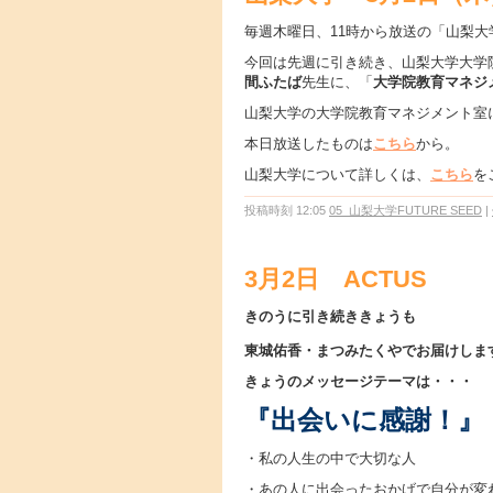
毎週木曜日、11時から放送の「山梨大学F
今回は先週に引き続き、山梨大学大学
間ふたば
先生に、「
大学院教育マネジ
山梨大学の大学院教育マネジメント室
本日放送したものは
こちら
から。
山梨大学について詳しくは、
こちら
を
投稿時刻 12:05
05_山梨大学FUTURE SEED
|
3月2日 ACTUS
きのうに引き続ききょうも
東城佑香・まつみたくやでお届けしま
きょうのメッセージテーマは・・・
『出会いに感謝！』
・私の人生の中で大切な人
・あの人に出会ったおかげで自分が変