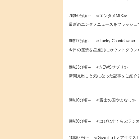
7時50分頃～ ≪エンタメMIX≫
最新のエンタメニュースをフラッシュで
8時17分頃～ ≪Lucky Countdown≫
今日の運勢を星座別にカウントダウン
8時23分頃～ ≪NEWSサプリ≫
新聞見出しと気になった記事をご紹介
9時10分頃～ ≪富士の国やまなし≫
9時30分頃～ ≪はぴねすくらぶラジ
10時00分～ ≪Give it a try ア