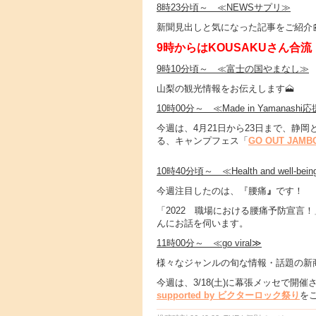
8時23分頃～ ≪NEWSサプリ≫
新聞見出しと気になった記事をご紹介
9時からはKOUSAKUさん合流
9時10分頃～ ≪富士の国やまなし≫
山梨の観光情報をお伝えします🗻
10時00分～ ≪Made in Yama
今週は、4月21日から23日まで、静
る、キャンプフェス「
GO OUT JAMB
10時40分頃～ ≪Health and well-bei
今週注目したのは、『腰痛
』
です！
「2022 職場における腰痛予防宣
んにお話を伺います。
11時00分～ ≪go viral≫
様々なジャンルの旬な情報・話題の新
今週は、3/18(土)に幕張メッセで開催される、S
supported by ビクターロック祭り
を