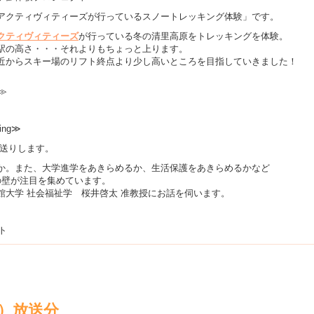
アクティヴィティーズが行っているスノートレッキング体験」です。
クティヴィティーズ
が行っている冬の清里高原をトレッキングを体験。
頂駅の高さ・・・それよりもちょっと上ります。
近からスキー場のリフト終点より少し高いところを目指していきました！
≫
ing≫
お送りします。
か。また、大学進学をあきらめるか、生活保護をあきらめるかなど
の壁が注目を集めています。
館大学 社会福祉学 桜井啓太 准教授にお話を伺います。
ト
木）放送分