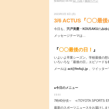
投稿時刻 06:49
02_TUE
|
個別ページ
2023年3月 6日 (月)
3/6 ACTUS『〇〇最
今日も、
宍戸美憂・KOUSAKU
の
みゆ
メッセージテーマは…
『
〇〇最後の日！
』
いよいよ卒業シーズン。学校最後の想
いろいろな「最後の日」エピソードを
メールは
act@fmfuji.jp
、ツイッター
●
今日のメニュー
↓↓↓↓
7時40分頃～ ≪TOYOTA SPORTS E
最新のスポーツニュースをお届けしま