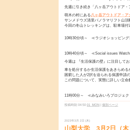
先週に引き続き「八ヶ岳アウトドア・
萌木の村にある
八ヶ岳アウトドア・ア
サンメドウズ清里パノラマリフト山
今回の冬山トレッキングは、駐車場付
10時30分頃～ ≪ラジオショッピング
10時40分頃～ ≪Social issues Watch
今週は 『生活保護の壁』に注目して
車を処分するか生活保護をあきらめる
困窮した人が2択を迫られる保護申請
この問題について、実態に詳しい立命
11時00分～ ≪みなみいろプロジェク
投稿時刻 04:50
01_MON
|
個別ページ
2023年3月 2日 (木)
山梨大学 3月2日（