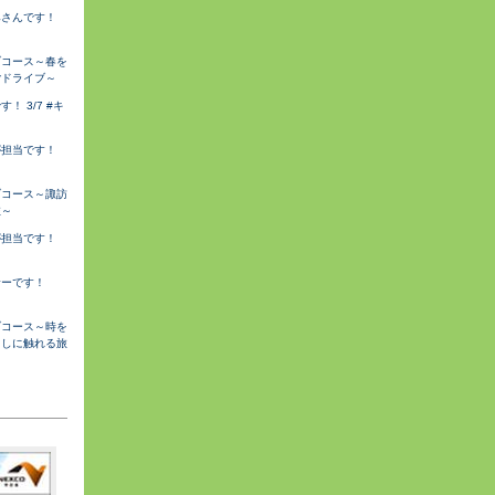
みさんです！
ブコース～春を
ごドライブ～
 3/7 #キ
が担当です！
ブコース～諏訪
旅～
が担当です！
サーです！
ブコース～時を
らしに触れる旅