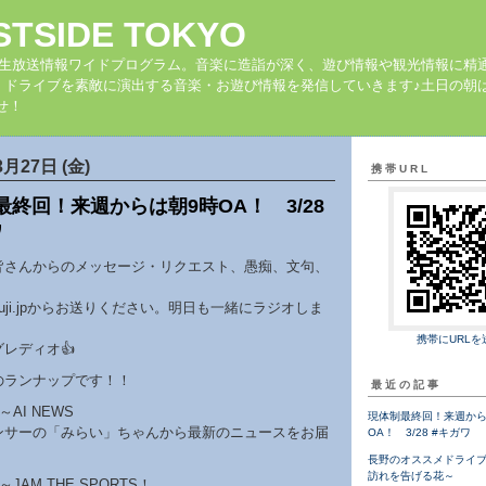
STSIDE TOKYO
の生放送情報ワイドプログラム。音楽に造詣が深く、遊び情報や観光情報に精
、ドライブを素敵に演出する音楽・お遊び情報を発信していきます♪土日の朝は
せ！
3月27日 (金)
携帯URL
最終回！来週からは朝9時OA！ 3/28
ワ
皆さんからのメッセージ・リクエスト、愚痴、文句、
fmfuji.jpからお送りください。明日も一緒にラジオしま
携帯にURLを
レディオ👍
のランナップです！！
最近の記事
～AI NEWS
現体制最終回！来週から
ウンサーの「みらい」ちゃんから最新のニュースをお届
OA！ 3/28 #キガワ
。
長野のオススメドライ
訪れを告げる花～
～JAM THE SPORTS！