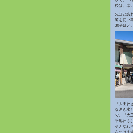
後は、寒
先ほど訪れ
道を使い
30分ほ
『大王わ
な湧き水
で、『大
平地わさ
そんなわ
をつけま