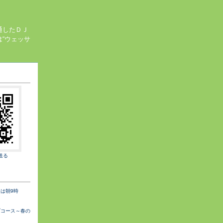
通したＤＪ
“ウェッサ
送る
は朝9時
ブコース～春の