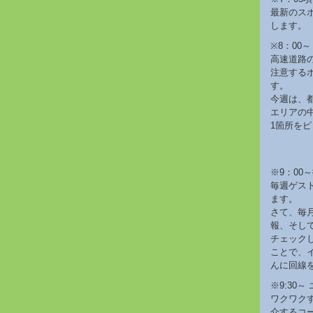
最新のス
します。
※8：00～ S
高速道路
注意する
す。
今週は、
エリアの
1箇所を
※9：00
毎週ゲス
ます。
さて、毎
報、そし
チェック
ことで、
んに回線
※9:30
ワクワク
介するコ