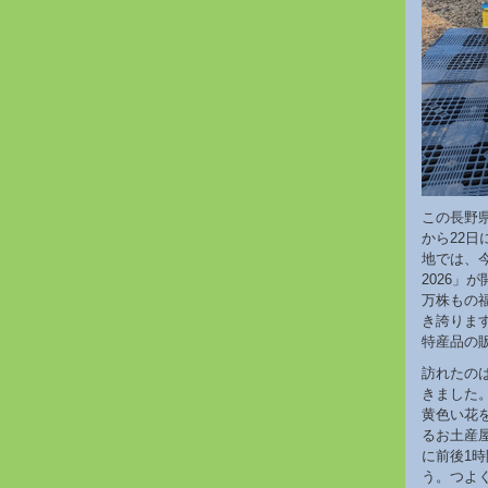
この長野
から22
地では、今
2026」
万株もの
き誇ります
特産品の
訪れたの
きました
黄色い花
るお土産
に前後1
う。つよ