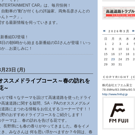
NTERTAINMENT CAR』は、毎月恒例！
、自動車の“動”が付くもの評論家、両角岳彦さんとの
ゃんトーク」。
関する最新情報を伺っていきます。
«
2026年3月
～ 新番組DJ登場！
日
月
火
水
4日の朝6時から始まる新番組のDJさんが登場！いっ
1
2
3
4
のか…お楽しみに！
8
9
10
11
1
15
16
17
18
1
22
23
24
25
2
29
30
31
3月23日 (月)
COPYRIGHT (
オススメドライブコース～春の訪れを
株式会社エフエム富士
花～
78.6MHz/83.0MHz/80.
http://www.fmfuji.jp
わりで様々なテーマを設けて高速道路を使ったドライ
や高速道路に関する疑問、SA・PAのオススメグルメ
速道路にまつわる情報をお伝えするコーナーです！！
長野のおすすめドライブコースをご紹介します！
のテーマは… 春の訪れを告げる花です。
え、長野県にも春の香りがやってきました。春をイメ
とき、みなさんは 何を思い浮かべますか？今回は、春