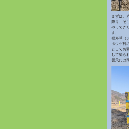
まずは、八
降り、そこ
やってき
す。
福寿草（
ポウゲ科
としてお
して知ら
曇天には