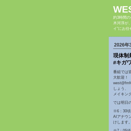
WE
約3時間
木河淳が
イ”にお任
2026年
現体制
#キガ
番組では
大歓迎！
west@
しょう、
メイキング
では明日
※6：30頃
AIアナ
けします
※7：05頃