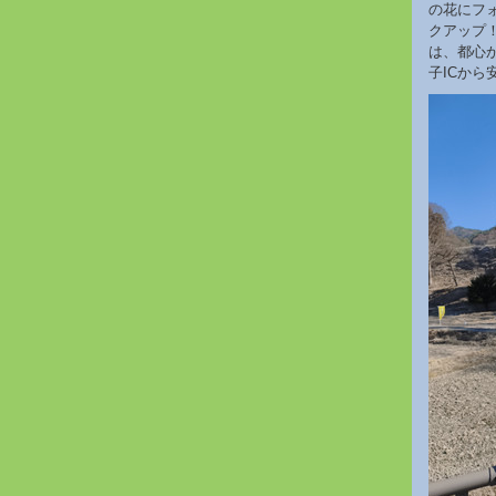
の花にフ
クアップ
は、都心
子ICから安