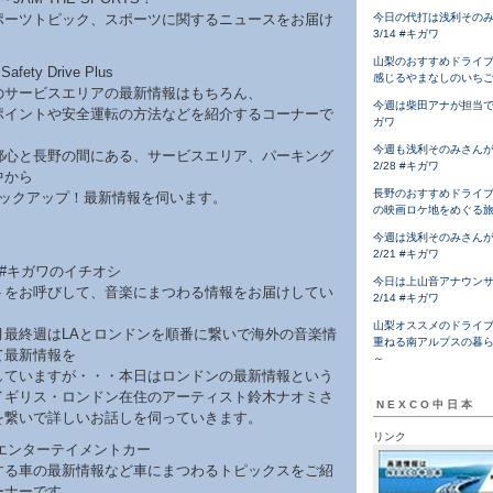
ポーツトピック、スポーツに関するニュースをお届け
今日の代打は浅利その
3/14 #キガワ
山梨のおすすめドライ
afety Drive Plus
感じるやまなしのいち
のサービスエリアの最新情報はもちろん、
今週は柴田アナが担当です！
ポイントや安全運転の方法などを紹介するコーナーで
ガワ
今週も浅利そのみさん
都心と長野の間にある、サービスエリア、パーキング
2/28 #キガワ
中から
長野のおすすめドライ
ピックアップ！最新情報を伺います。
の映画ロケ地をめぐる
今週は浅利そのみさん
2/21 #キガワ
～#キガワのイチオシ
今日は上山音アナウン
トをお呼びして、音楽にまつわる情報をお届けしてい
2/14 #キガワ
山梨オススメのドライ
月最終週はLAとロンドンを順番に繋いで海外の音楽情
重ねる南アルプスの暮
て最新情報を
～
していますが・・・本日はロンドンの最新情報という
イギリス・ロンドン在住のアーティスト鈴木ナオミさ
NEXCO中日本
を繋いで詳しいお話しを伺っていきます。
リンク
～ エンターテイメントカー
する車の最新情報など車にまつわるトピックスをご紹
ーナーです。