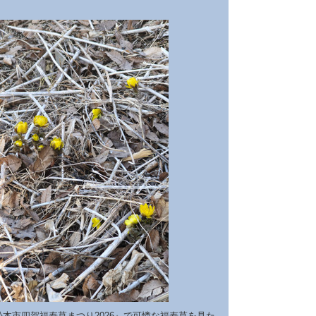
。
本市四賀福寿草まつり2026』で可憐な福寿草を見た