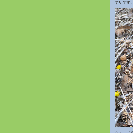
すめです
さて、『松