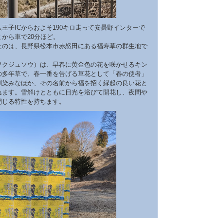
王子ICからおよそ190キロ走って安曇野インターで
から車で20分ほど。
たのは、長野県松本市赤怒田にある福寿草の群生地で
フクジュソウ）は、早春に黄金色の花を咲かせるキン
の多年草で、春一番を告げる草花として「春の使者」
馴染みなほか、その名前から福を招く縁起の良い花と
れます。雪解けとともに日光を浴びて開花し、夜間や
閉じる特性を持ちます。