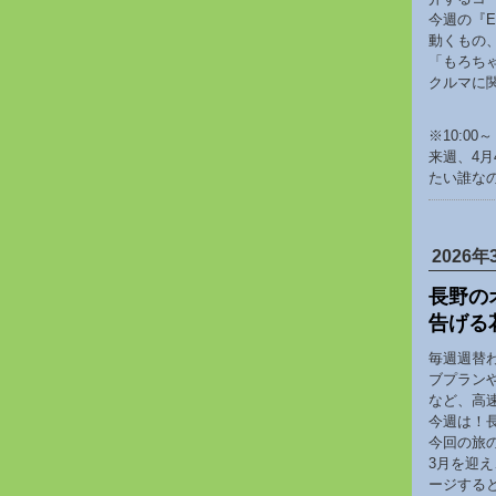
今週の『E
動くもの
「もろち
クルマに
※10:00
来週、4月
たい誰な
2026年
長野の
告げる
毎週週替
ブプラン
など、高
今週は！
今回の旅
3月を迎
ージする