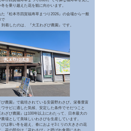
い冬を乗り越えた花を観に向かいます。
た『松本市四賀福寿草まつり2026』の会場から一般
車で
ど。到着したのは、『大王わざび農園』です。
ざび農園』で栽培されている安曇野わさび。栄養豊富
とワサビに適した気候、安定した条件でそだつこと
王わざび農園』は100年以上にわたって、日本最大の
び農場として美味しいわさびを生産しています。
さびは寒い冬を超え、春におよそ3ミリの大きさの花
す。花の部分は「花わさび」と呼ばれ食用にされ、、