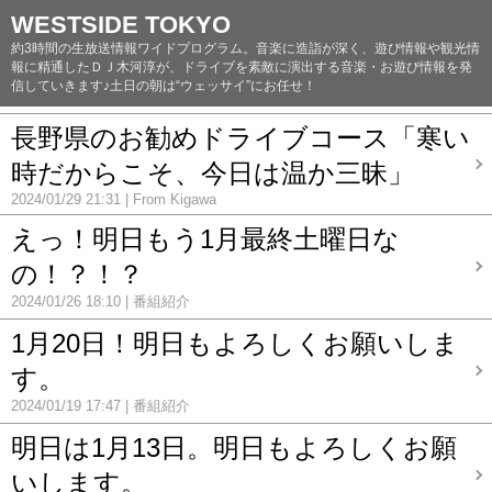
WESTSIDE TOKYO
約3時間の生放送情報ワイドプログラム。音楽に造詣が深く、遊び情報や観光情
報に精通したＤＪ木河淳が、ドライブを素敵に演出する音楽・お遊び情報を発
信していきます♪土日の朝は“ウェッサイ”にお任せ！
長野県のお勧めドライブコース「寒い
時だからこそ、今日は温か三昧」
2024/01/29 21:31
From Kigawa
えっ！明日もう1月最終土曜日な
の！？！？
2024/01/26 18:10
番組紹介
1月20日！明日もよろしくお願いしま
す。
2024/01/19 17:47
番組紹介
明日は1月13日。明日もよろしくお願
いします。