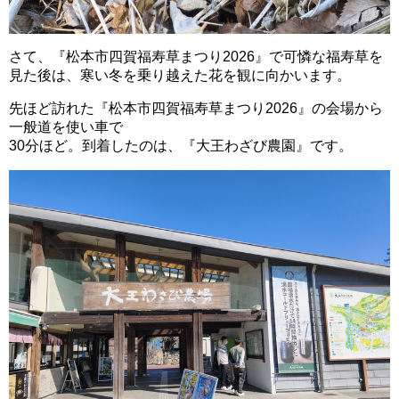
さて、『松本市四賀福寿草まつり2026』で可憐な福寿草を
見た後は、寒い冬を乗り越えた花を観に向かいます。
先ほど訪れた『松本市四賀福寿草まつり2026』の会場から
一般道を使い車で
30分ほど。到着したのは、『大王わざび農園』です。