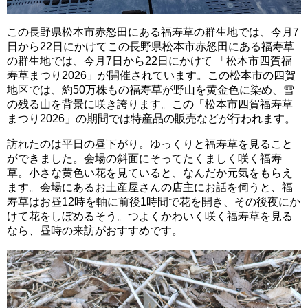
この長野県松本市赤怒田にある福寿草の群生地では、今月7
日から22日にかけてこの長野県松本市赤怒田にある福寿草
の群生地では、今月7日から22日にかけて 「松本市四賀福
寿草まつり2026」が開催されています。この松本市の四賀
地区では、約50万株もの福寿草が野山を黄金色に染め、雪
の残る山を背景に咲き誇ります。この「松本市四賀福寿草
まつり2026」の期間では特産品の販売などが行われます。
訪れたのは平日の昼下がり。ゆっくりと福寿草を見ること
ができました。会場の斜面にそってたくましく咲く福寿
草。小さな黄色い花を見ていると、なんだか元気をもらえ
ます。会場にあるお土産屋さんの店主にお話を伺うと、福
寿草はお昼12時を軸に前後1時間で花を開き、その後夜にか
けて花をしぼめるそう。つよくかわいく咲く福寿草を見る
なら、昼時の来訪がおすすめです。