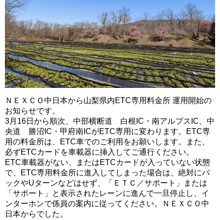
ＮＥＸＣＯ中日本から山梨県内ETC専用料金所 運用開始の
お知らせです。
3月16日から順次、中部横断道 白根IC・南アルプスIC、中
央道 勝沼IC・甲府南ICがETC専用に変わります。ETC専
用の料金所は、ETC車でのご利用をお願いします。また、
必ずETCカードを車載器に挿入してご通行ください。
ETC車載器がない、またはETCカードが入っていない状態
で、ETC専用料金所に進入してしまった場合は、絶対にバ
ックやUターンなどはせず、「ＥＴＣ／サポート」または
「サポート」と表示されたレーンに進んで一旦停止し、イ
ンターホンで係員の案内に従ってください。ＮＥＸＣＯ中
日本からでした。