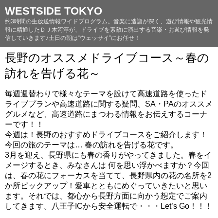
WESTSIDE TOKYO
約3時間の生放送情報ワイドプログラム。音楽に造詣が深く、遊び情報や観光情
報に精通したＤＪ木河淳が、ドライブを素敵に演出する音楽・お遊び情報を発
信していきます♪土日の朝は“ウェッサイ”にお任せ！
長野のオススメドライブコース～春の
訪れを告げる花～
毎週週替わりで様々なテーマを設けて高速道路を使ったド
ライブプランや高速道路に関する疑問、SA・PAのオススメ
グルメなど、高速道路にまつわる情報をお伝えするコーナ
ーです！！
今週は！長野のおすすめドライブコースをご紹介します！
今回の旅のテーマは… 春の訪れを告げる花です。
3月を迎え、長野県にも春の香りがやってきました。春をイ
メージするとき、みなさんは 何を思い浮かべますか？今回
は、春の花にフォーカスを当てて、長野県内の花の名所を2
か所ピックアップ！愛車とともにめぐっていきたいと思い
ます。それでは、都心から長野方面に向かう想定でご案内
してきます。八王子ICから安全運転で・・・Let’s Go！！！