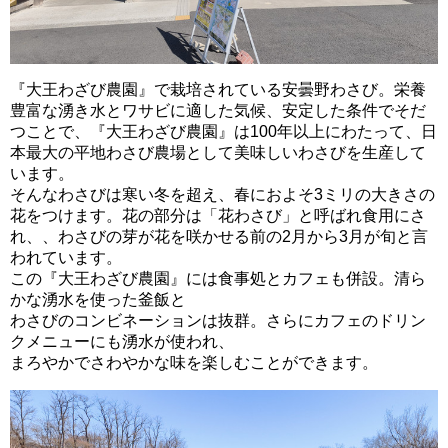
『大王わざび農園』で栽培されている安曇野わさび。栄養
豊富な湧き水とワサビに適した気候、安定した条件でそだ
つことで、『大王わざび農園』は100年以上にわたって、日
本最大の平地わさび農場として美味しいわさびを生産して
います。
そんなわさびは寒い冬を超え、春におよそ3ミリの大きさの
花をつけます。花の部分は「花わさび」と呼ばれ食用にさ
れ、、わさびの芽が花を咲かせる前の2月から3月が旬と言
われています。
この『大王わざび農園』には食事処とカフェも併設。清ら
かな湧水を使った釜飯と
わさびのコンビネーションは抜群。さらにカフェのドリン
クメニューにも湧水が使われ、
まろやかでさわやかな味を楽しむことができます。