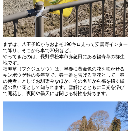
まずは、八王子ICからおよそ190キロ走って安曇野インター
で降り、そこから車で20分ほど。
やってきたのは、長野県松本市赤怒田にある福寿草の群生
地です。
福寿草（フクジュソウ）は、早春に黄金色の花を咲かせる
キンポウゲ科の多年草で、春一番を告げる草花として「春
の使者」としてお馴染みなほか、その名前から福を招く縁
起の良い花として知られます。雪解けとともに日光を浴び
て開花し、夜間や曇天には閉じる特性を持ちます。