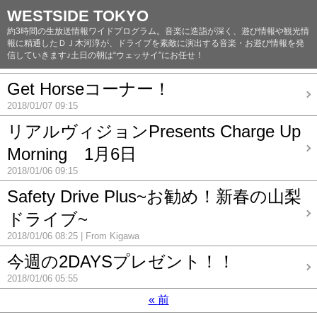
WESTSIDE TOKYO
約3時間の生放送情報ワイドプログラム。音楽に造詣が深く、遊び情報や観光情
報に精通したＤＪ木河淳が、ドライブを素敵に演出する音楽・お遊び情報を発
信していきます♪土日の朝は“ウェッサイ”にお任せ！
Get Horseコーナー！
2018/01/07 09:15
リアルヴィジョンPresents Charge Up
Morning 1月6日
2018/01/06 09:15
Safety Drive Plus~お勧め！新春の山梨
ドライブ~
2018/01/06 08:25
From Kigawa
今週の2DAYSプレゼント！！
2018/01/06 05:55
«
前