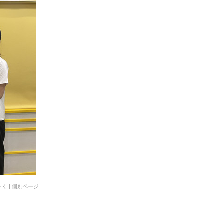
ーく
|
個別ページ