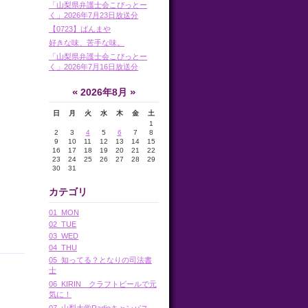
「山梨県弁護士会こぴっとー
く」2026年7月23日放送分
【0723】ばんまや
好きな味、苦手な味。
「山梨県弁護士会こぴっとー
く」2026年7月16日放送分
«
»
2026年8月
日
月
火
水
木
金
土
1
2
3
4
5
6
7
8
9
10
11
12
13
14
15
16
17
18
19
20
21
22
23
24
25
26
27
28
29
30
31
カテゴリ
01_MON
02_TUE
03_WED
04_THU
05_知ってる？となりの司法書
士
06_KIRIN クラフトビールで元
気に！
07_山梨大学Radioキャンパス