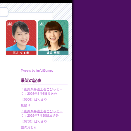
Tweets by fmfujiBumpy
最近の記事
「山梨県弁護士会こぴっとー
く」2026年8月6日放送分
【0806】ばんまや
夏祭り
「山梨県弁護士会こぴっとー
く」2026年7月30日放送分
【0730】ばんまや
旅のおとも