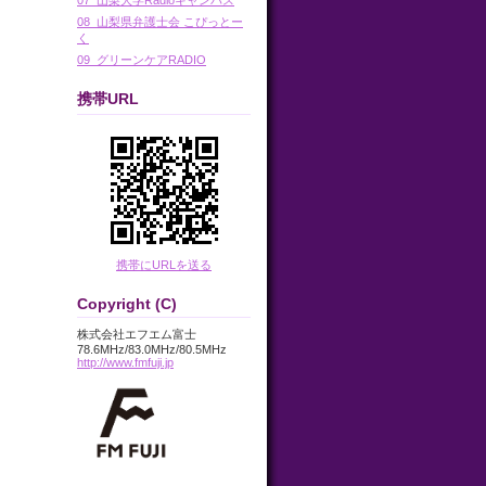
08_山梨県弁護士会 こぴっとー
く
09_グリーンケアRADIO
携帯URL
携帯にURLを送る
Copyright (C)
株式会社エフエム富士
78.6MHz/83.0MHz/80.5MHz
http://www.fmfuji.jp