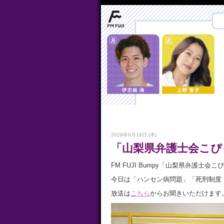
2026年6月18日 (木)
「山梨県弁護士会こぴっ
FM FUJI Bumpy「山梨県弁護士会
今日は「ハンセン病問題」「死刑制度
放送は
こちら
からお聞きいただけます