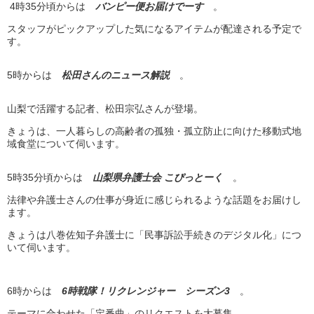
4時35分頃からは
バンピー便お届けでーす
。
スタッフがピックアップした気になるアイテムが配達される予定で
す。
5時からは
松田さんのニュース解説
。
山梨で活躍する記者、松田宗弘さんが登場。
きょうは、一人暮らしの高齢者の孤独・孤立防止に向けた移動式地
域食堂について伺います。
5時35分頃からは
山梨県弁護士会 こぴっとーく
。
法律や弁護士さんの仕事が身近に感じられるような話題をお届けし
ます。
きょうは八巻佐知子弁護士に「民事訴訟手続きのデジタル化」につ
いて伺います。
6時からは
6時戦隊！リクレンジャー シーズン3
。
テーマに合わせた「定番曲」のリクエストを大募集。