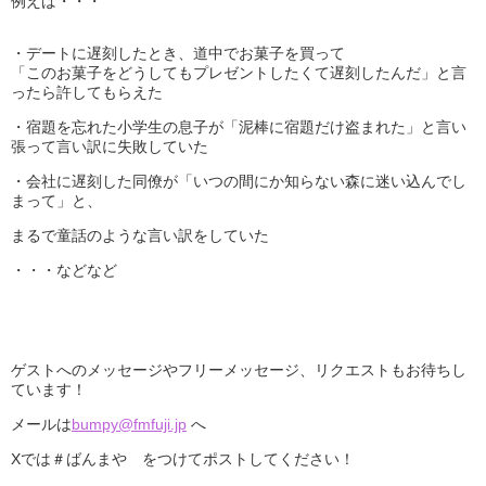
例えば・・・
・デートに遅刻したとき、道中でお菓子を買って
「このお菓子をどうしてもプレゼントしたくて遅刻したんだ」と言
ったら許してもらえた
・宿題を忘れた小学生の息子が「泥棒に宿題だけ盗まれた」と言い
張って言い訳に失敗していた
・会社に遅刻した同僚が「いつの間にか知らない森に迷い込んでし
まって」と、
まるで童話のような言い訳をしていた
・・・などなど
ゲストへのメッセージやフリーメッセージ、リクエストもお待ちし
ています！
メールは
bumpy@fmfuji.jp
へ
Xでは＃ばんまや をつけてポストしてください！