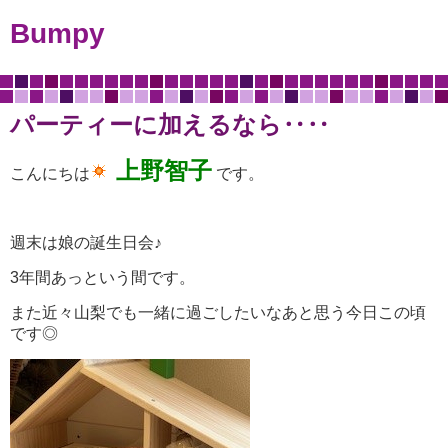
Bumpy
パーティーに加えるなら‥‥
上野智子
こんにちは
です。
週末は娘の誕生日会♪
3年間あっという間です。
また近々山梨でも一緒に過ごしたいなあと思う今日この頃
です◎