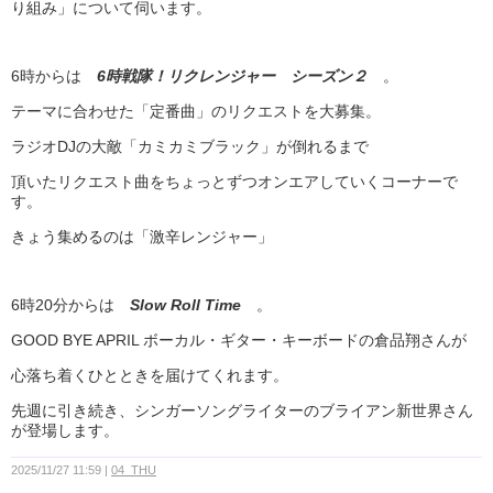
り組み」について伺います。
6時からは
6時戦隊！リクレンジャー シーズン２
。
テーマに合わせた「定番曲」のリクエストを大募集。
ラジオDJの大敵「カミカミブラック」が倒れるまで
頂いたリクエスト曲をちょっとずつオンエアしていくコーナーで
す。
きょう集めるのは「激辛レンジャー」
6時20分からは
Slow Roll Time
。
GOOD BYE APRIL ボーカル・ギター・キーボードの倉品翔さんが
心落ち着くひとときを届けてくれます。
先週に引き続き、シンガーソングライターのブライアン新世界さん
が登場します。
2025/11/27 11:59
04_THU