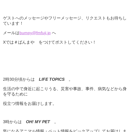
ゲストへのメッセージやフリーメッセージ、リクエストもお待ちし
ています！
メールは
bumpy@fmfuji.jp
へ
Xでは＃ばんまや をつけてポストしてください！
2時30分頃からは
LIFE TOPICS
。
生活の中で身近に起こりうる、災害や事故、事件、病気などから身
を守るために
役立つ情報をお届けします。
3時からは
OH! MY PET
。
気になるアニマル情報・ペット情報をピックアップしてお届けしま