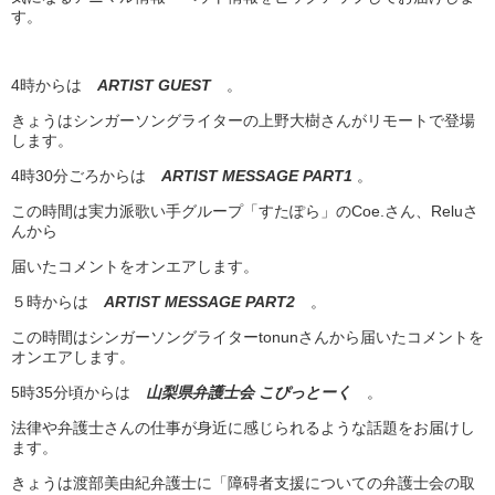
す。
4時からは
ARTIST GUEST
。
きょうはシンガーソングライターの上野大樹さんがリモートで登場
します。
4時30分ごろからは
ARTIST MESSAGE PART1
。
この時間は実力派歌い手グループ「すたぽら」のCoe.さん、Reluさ
んから
届いたコメントをオンエアします。
５時からは
ARTIST MESSAGE PART2
。
この時間はシンガーソングライターtonunさんから届いたコメントを
オンエアします。
5時35分頃からは
山梨県弁護士会 こぴっとーく
。
法律や弁護士さんの仕事が身近に感じられるような話題をお届けし
ます。
きょうは渡部美由紀弁護士に「障碍者支援についての弁護士会の取