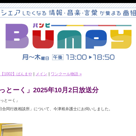
 【1002】ばんまや
|
メイン
|
ワンクール物語 »
とーく」2025年10月2日放送分
こぴっとーく」
一日合同行政相談所」について、今津裕弁護士にお伺いしました。
。