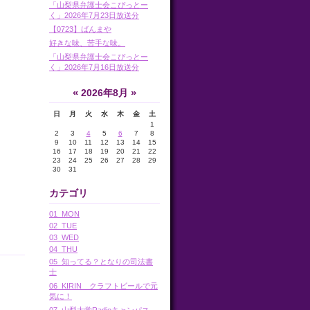
「山梨県弁護士会こぴっとー
く」2026年7月23日放送分
【0723】ばんまや
好きな味、苦手な味。
「山梨県弁護士会こぴっとー
く」2026年7月16日放送分
«
»
2026年8月
日
月
火
水
木
金
土
1
2
3
4
5
6
7
8
9
10
11
12
13
14
15
16
17
18
19
20
21
22
23
24
25
26
27
28
29
30
31
カテゴリ
01_MON
02_TUE
03_WED
04_THU
05_知ってる？となりの司法書
士
06_KIRIN クラフトビールで元
気に！
07_山梨大学Radioキャンパス