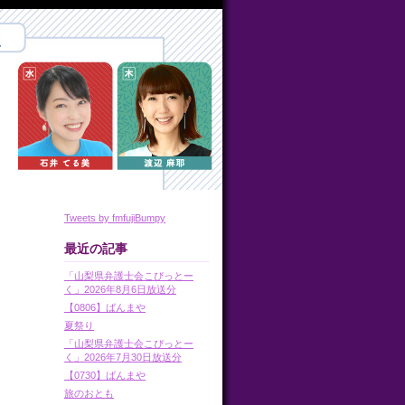
Tweets by fmfujiBumpy
最近の記事
「山梨県弁護士会こぴっとー
く」2026年8月6日放送分
【0806】ばんまや
夏祭り
「山梨県弁護士会こぴっとー
く」2026年7月30日放送分
【0730】ばんまや
旅のおとも