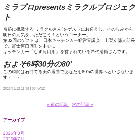
ミラプロpresentsミラクルプロジェク
ト
奇跡に挑戦する“ミラクルさん”をゲストにお迎えし、その歩みから
明日の元気をいただこう！というコーナー。
第32回のゲストは、日本キッチンカー経営審議会 山梨支部支部長
で、富士河口湖町を中心に
キッチンカー「むす河口湖」を営まれている希代清輔さんです。
およそ6時30分の80’
この時間は石井てる美の選曲であなたを80’sの世界へといざないま
す・・・
2025/03/12 11:38
03_WED
«
前の記事
次の記事
»
アーカイブ
2026年8月
2026年7月