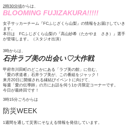
2
時
30
分頃
からは、
BLOOMING FUJIZAKURA!!!!!
女子サッカーチーム『FCふじざくら山梨』の情報をお届けしていき
ます。
本日は FCふじざくら山梨の『高山紗希（たかやま さき）』選手
が登場します。（スタジオ出演）
3時からは、
石井ラブ美の出会い♡大作戦
甲府市川田町のどこかにある「ラブ美の館」に住む、
「愛の求道者」石井ラブ美が、この番組をジャック！
来月20日に開催される縁結びイベントに向けて、
毎週「愛の伝導師」の方にお話を伺う1か月限定コーナーです。
今日が最終回です！
3時15分ごろからは
防災WEEK
1週間を通して災害にそなえる情報を発信しています。