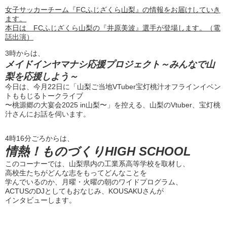
女子サッカーチーム『FCふじざくら山梨』の情報をお届けしていき
ます。
本日は FCふじざくら山梨の『井原美波』選手が登場します。（電
話出演）
3時からは、
メイドインヤマナシ応援プロジェクト～みんなで山
梨を応援しよう～
今日は、今月22日に「山梨ご当地VTuber宝灯桃汁オフラインイベン
トももじるトークライブ
〜桃源郷の大宴会2025 in山梨〜」を控える、山梨のVtuber、宝灯桃
汁さんにお話を伺います。
4時16分ごろからは、
情熱！ものづくりHIGH SCHOOL
このコーナーでは、山梨県内の工業系高等学校を取材し、
高校生たちがどんな志をもってどんなことを
学んでいるのか、月曜・火曜の朝のワイドプログラム、
ACTUSのDJとしてもおなじみ、KOUSAKUさんが
インタビューします。