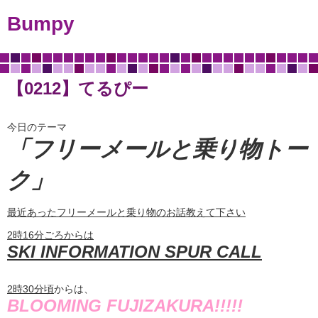
Bumpy
【0212】てるぴー
今日のテーマ
「フリーメールと乗り物トー
ク
」
最近あったフリーメールと乗り物のお話教えて下さい
2時16分ごろからは
SKI INFORMATION SPUR CALL
2
時
30
分頃
からは、
BLOOMING FUJIZAKURA!!!!!