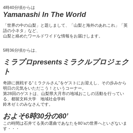
4時40分頃からは
Yamanashi In The World
「世界の中の山梨」と題しまして、「山梨と海外のあれこれ」「英
語の小ネタ」など、
山梨と絡めたワールドワイドな情報をお届けします。
5時36分頃からは、
ミラプロpresentsミラクルプロジェク
ト
奇跡に挑戦する“ミラクルさん”をゲストにお迎えし、その歩みから
明日の元気をいただこう！というコーナー。
第28回のゲストは、山梨県大月市の地域おこしの活動を行ってい
る、都留文科大学 地域社会学科
鈴木ゼミのみなさんです。
およそ6時30分の80’
この時間は石井てる美の選曲であなたを80’sの世界へといざないま
す・・・