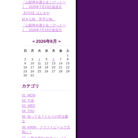
「山梨県弁護士会こぴっとー
く」2026年7月23日放送分
【0723】ばんまや
好きな味、苦手な味。
「山梨県弁護士会こぴっとー
く」2026年7月16日放送分
«
»
2026年8月
日
月
火
水
木
金
土
1
2
3
4
5
6
7
8
9
10
11
12
13
14
15
16
17
18
19
20
21
22
23
24
25
26
27
28
29
30
31
カテゴリ
01_MON
02_TUE
03_WED
04_THU
05_知ってる？となりの司法書
士
06_KIRIN クラフトビールで元
気に！
07_山梨大学Radioキャンパス