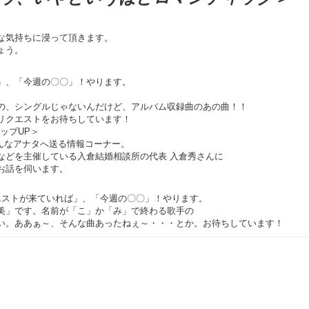
な気持ちに浸って頂きます。
ょう。
」、「今週の〇〇」！やります。
の、シングルじゃないんだけど、アルバム収録曲のあの曲！！
リクエストをお待ちしています！
ップUP＞
んなアナタへ送る情報コーナー。
などを主催している入倉結婚相談所の代表 入倉秀さんに
お話を伺います。
エストが来ていれば」、「今週の〇〇」！やります。
美」です。名前が「こ」か「み」で終わる歌手の
い。ああぁ～、そんな曲あったねぇ～・・・とか。お待ちしています！