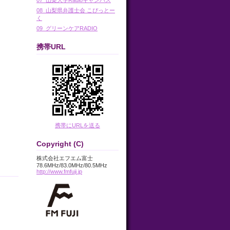
08_山梨県弁護士会 こぴっとー
く
09_グリーンケアRADIO
携帯URL
携帯にURLを送る
Copyright (C)
株式会社エフエム富士
78.6MHz/83.0MHz/80.5MHz
http://www.fmfuji.jp