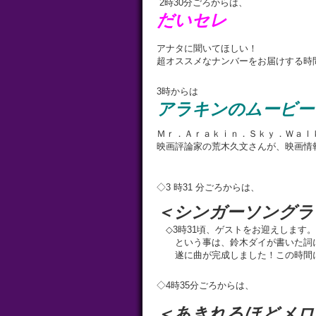
2時30分ごろからは、
だいセレ
アナタに聞いてほしい！
超オススメなナンバーをお届けする時
3時からは
アラキンのムービー
Ｍｒ．Ａｒａｋｉｎ．Ｓｋｙ．Ｗａｌ
映画評論家の荒木久文さんが、映画情
◇3 時31 分ごろからは、
＜シンガーソングラ
◇3時31頃、ゲストをお迎えします
という事は、鈴木ダイが書いた詞に
遂に曲が完成しました！この時間
◇4時35分ごろからは、
＜あきれるほどメロ