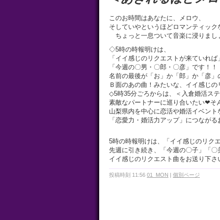
このお時間はあなたに、メロウ、
そしていやというほどロマンティック
ちょっと一息ついて音楽に浸りまし
◇5時の時報明けは、
「イイ感じのリクエストが来ていれば
「今週の〇男・〇郎・〇彦」です！！
名前の最後が「お」か「郎」か「彦」
Ｂ面のあの曲！みたいな、イイ感じの
◇5時35分ごろからは、＜入倉婚活ステ
素敵なパートナーに巡り合いたい❤そ
山梨県内を中心に恋活や婚活イベント
「恋愛力・婚活力アップ」につながる
5時の時報明けは、「イイ感じのリク
先週に引き続き、「今週の〇子」「〇
イイ感じのリクエスト曲をお送り下さ
投稿時刻 11:56
01_MON
|
個別ページ