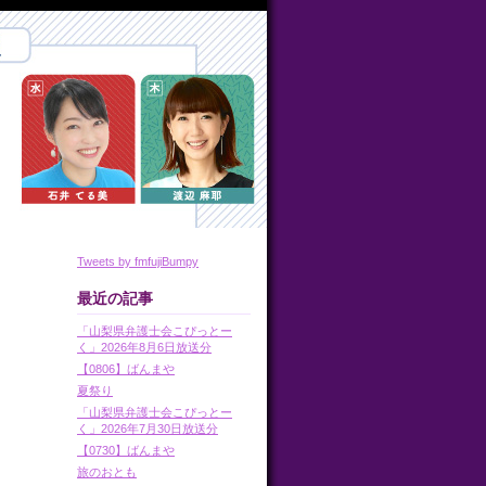
Tweets by fmfujiBumpy
最近の記事
「山梨県弁護士会こぴっとー
く」2026年8月6日放送分
【0806】ばんまや
夏祭り
「山梨県弁護士会こぴっとー
く」2026年7月30日放送分
【0730】ばんまや
旅のおとも