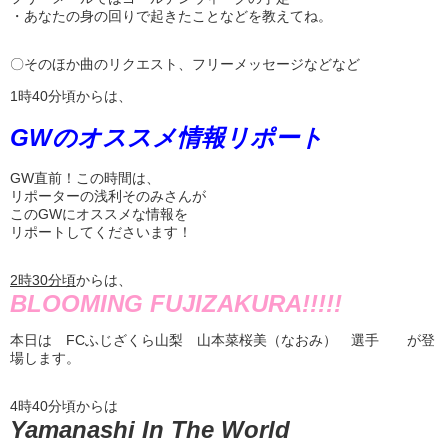
・あなたの身の回りで起きたことなどを教えてね。
〇そのほか曲のリクエスト、フリーメッセージなどなど
1時40分頃からは、
GWのオススメ情報リポート
GW直前！この時間は、
リポーターの浅利そのみさんが
このGWにオススメな情報を
リポートしてくださいます！
2
時
30
分頃
からは、
BLOOMING FUJIZAKURA!!!!!
本日は FCふじざくら山梨 山本菜桜美（なおみ） 選手 が登
場します。
4時40分頃からは
Yamanashi In The World