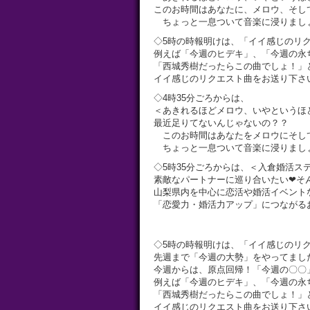
このお時間はあなたに、メロウ、そし
ちょっと一息ついて音楽に浸りまし
◇5時の時報明けは、「イイ感じのリ
例えば「今週のヒデキ」、「今週の永
「西城秀樹だったらこの曲でしょ！」
イイ感じのリクエスト曲をお送り下さ
◇4時35分ごろからは、
＜あきれるほどメロウ、いやというほ
最近足りてないんじゃないの？？
このお時間はあなたをメロウにそし
ちょっと一息ついて音楽に浸りまし
◇5時35分ごろからは、＜入倉婚活ス
素敵なパートナーに巡り合いたい❤そ
山梨県内を中心に恋活や婚活イベント
「恋愛力・婚活力アップ」につながる
◇5時の時報明けは、「イイ感じのリ
先週まで「今週の大勢」をやってまし
今週からは、原点回帰！「今週の〇〇
例えば「今週のヒデキ」、「今週の永
「西城秀樹だったらこの曲でしょ！」
イイ感じのリクエスト曲をお送り下さ