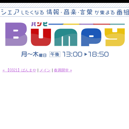
« 【0321】ばんまや
|
メイン
|
春満開🌸 »