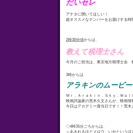
だいセレ
アナタに聞いてほしい！
超オススメなナンバーをお届けする時
2
時
30
分頃
からは、
教えて税理士さん
今月のご担当は、東京地方税理士会 
3時からは
アラキンのムービー
Ｍｒ．Ａｒａｋｉｎ．Ｓｋｙ．Ｗａｌ
映画評論家の荒木久文さんが、映画情
今日はアカデミー賞当日です！！荒木
◇4時35分ごろからは、
＜あきれるほどメロウ、いやというほ