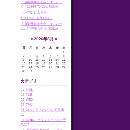
「山梨県弁護士会こぴっとー
く」2026年7月23日放送分
【0723】ばんまや
好きな味、苦手な味。
「山梨県弁護士会こぴっとー
く」2026年7月16日放送分
«
»
2026年8月
日
月
火
水
木
金
土
1
2
3
4
5
6
7
8
9
10
11
12
13
14
15
16
17
18
19
20
21
22
23
24
25
26
27
28
29
30
31
カテゴリ
01_MON
02_TUE
03_WED
04_THU
05_知ってる？となりの司法書
士
06_KIRIN クラフトビールで元
気に！
07_山梨大学Radioキャンパス