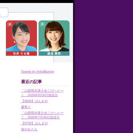
Tweets by fmfujiBumpy
最近の記事
「山梨県弁護士会こぴっとー
く」2026年8月6日放送分
【0806】ばんまや
夏祭り
「山梨県弁護士会こぴっとー
く」2026年7月30日放送分
【0730】ばんまや
旅のおとも