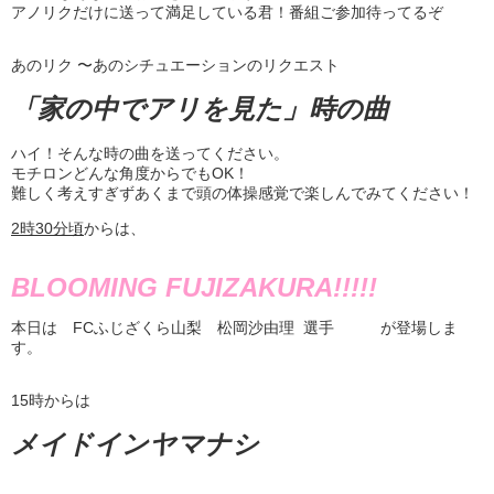
アノリクだけに送って満足している君！番組ご参加待ってるぞ
あのリク 〜あのシチュエーションのリクエスト
「家の中でアリを見た」時の曲
ハイ！そんな時の曲を送ってください。
モチロンどんな角度からでもOK！
難しく考えすぎずあくまで頭の体操感覚で楽しんでみてください！
2
時
30
分頃
からは、
BLOOMING FUJIZAKURA!!!!!
本日は FCふじざくら山梨 松岡沙由理 選手 が登場しま
す。
15時からは
メイドインヤマナシ