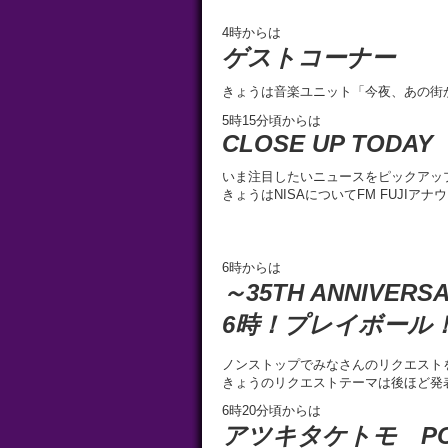
4時からは
ゲストコーナー
きょうは音楽ユニット「今夜、あの街
5時15分頃からは
CLOSE UP TODA
いま注目したいニュースをピックアッ
きょうはNISAについてFM FUJI
6時からは
～35TH ANNIVERS
6時！プレイボー
ノンストップでみなさんのリクエスト
きょうのリクエストテーマは後ほど発
6時20分頃からは
アツキタケトモ POP