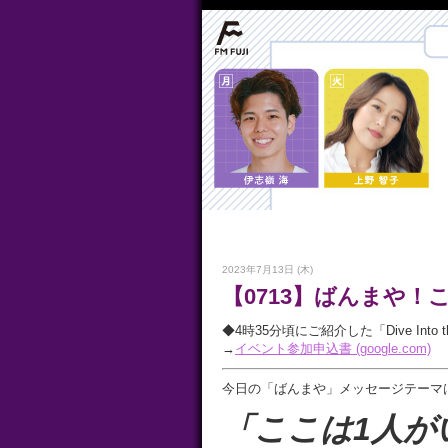
2023年7月13日 (木)
【0713】ばんまや！
◆4時35分頃にご紹介した「Dive Int
→
イベント参加申込書 (google.com)
今日の「ばんまや」メッセージテーマ
「ここは1人が