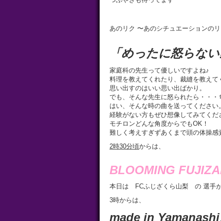
あのリク 〜あのシチュエーションの
「めったに怒らない
家庭科の先生って優しいですよね♪
料理を教えてくれたり、裁縫を教えて
思い出すのはいい思い出ばかり。
でも、そんな先生に怒られたら・・・
はい、そんな時の曲を送ってください
経験がない方もぜひ想像してみてくだ
モチロンどんな角度からでもOK！
難しく考えすぎずあくまで頭の体操感
2
時
30
分頃
からは、
BLOOMING FUJIZAK
本日は FCふじざくら山梨 の 選手
3時からは、
made in Yaman