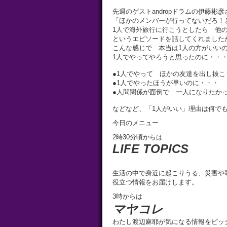
先週のゲストandropドラムの伊藤彬
「ほかのメンバーが行ってないだろ！
1人で海外旅行に行こうとしたら 他
というエピソードを話してくれました
こんな感じで 本当は1人の方がいい
1人でやってやろうと思ったのに・・
●1人でやって ほかの友達を出し抜
●1人でやったほうが早いのに・・・
●人間関係が面倒で 一人になりたか
などなど、「1人がいい」理由は何でも
今日のメニュー
2時30分頃からは
LIFE TOPICS
生活の中で身近に起こりうる、災害や
役立つ情報をお届けします。
3時からは
マヤコレ
わたし渡辺麻耶が気になる情報をピッ