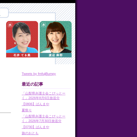
Tweets by fmfujiBumpy
最近の記事
「山梨県弁護士会こぴっとー
く」2026年8月6日放送分
【0806】ばんまや
夏祭り
「山梨県弁護士会こぴっとー
く」2026年7月30日放送分
【0730】ばんまや
旅のおとも