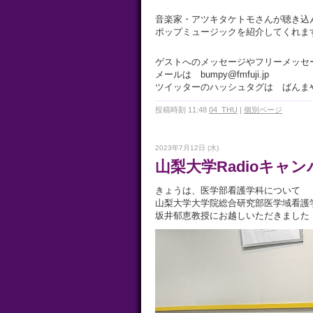
音楽家・アツキタケトモさんが聴き込
ポップミュージックを紹介してくれま
ゲストへのメッセージやフリーメッセ
メールは bumpy@fmfuji.jp
ツイッターのハッシュタグは ばんま
投稿時刻 11:48
04_THU
|
個別ページ
2023年7月12日 (水)
山梨大学Radioキャン
きょうは、医学部看護学科について
山梨大学大学院総合研究部医学域看護
坂井郁恵教授にお越しいただきました