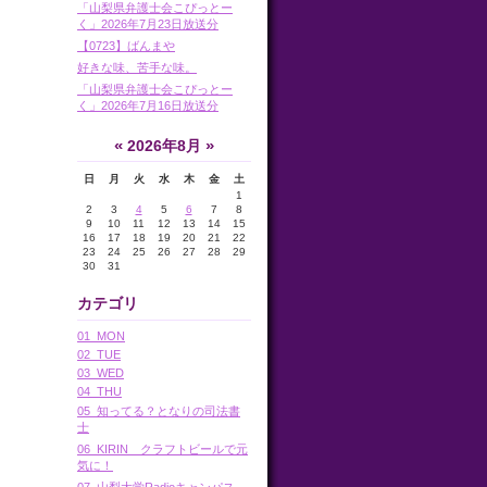
「山梨県弁護士会こぴっとー
く」2026年7月23日放送分
【0723】ばんまや
好きな味、苦手な味。
「山梨県弁護士会こぴっとー
く」2026年7月16日放送分
«
»
2026年8月
日
月
火
水
木
金
土
1
2
3
4
5
6
7
8
9
10
11
12
13
14
15
16
17
18
19
20
21
22
23
24
25
26
27
28
29
30
31
カテゴリ
01_MON
02_TUE
03_WED
04_THU
05_知ってる？となりの司法書
士
06_KIRIN クラフトビールで元
気に！
07_山梨大学Radioキャンパス