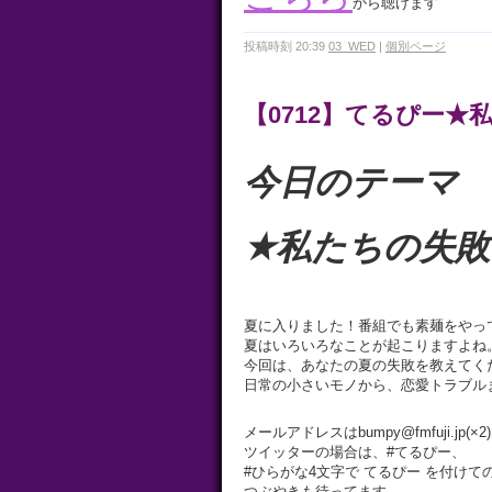
から聴けます
投稿時刻 20:39
03_WED
|
個別ページ
【0712】てるぴー★
今日のテーマ
★私たちの失敗
夏に入りました！番組でも素麺をやっ
夏はいろいろなことが起こりますよね
今回は、あなたの夏の失敗を教えてく
日常の小さいモノから、恋愛トラブル
メールアドレスはbumpy@fmfuji.jp(×2
ツイッターの場合は、#てるぴー、
#ひらがな4文字で てるぴー を付けて
つぶやきも待ってます