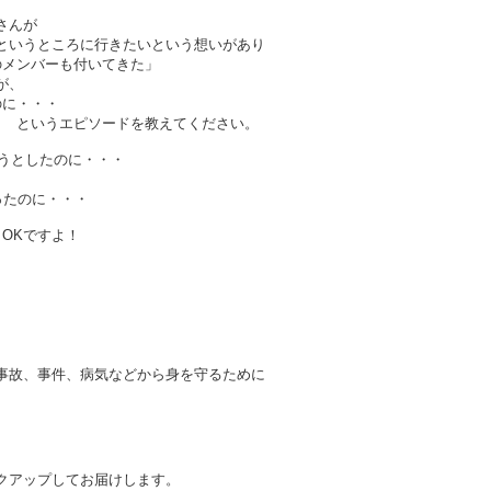
彦さんが
というところに行きたいという想いがあり
のメンバーも付いてきた」
が、
のに・・・
・ というエピソードを教えてください。
こうとしたのに・・・
ったのに・・・
OKですよ！
事故、事件、病気などから身を守るために
クアップしてお届けします。