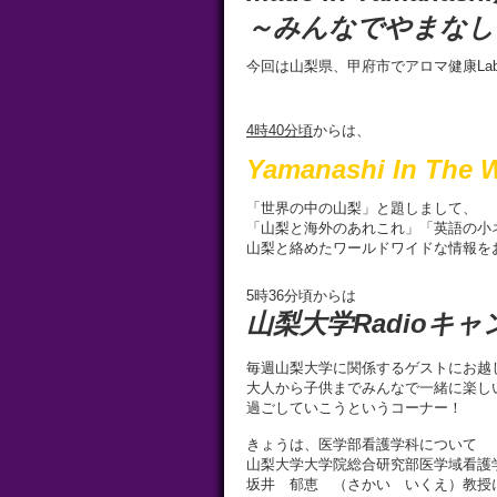
～みんなでやまなし
今回は山梨県、甲府市でアロマ健康La
4
時
40
分頃
からは、
Yamanashi In The 
「世界の中の山梨」と題しまして、
「山梨と海外のあれこれ」「英語の小
山梨と絡めたワールドワイドな情報を
5時36分頃からは
山梨大学Radioキ
毎週山梨大学に関係するゲストにお越
大人から子供までみんなで一緒に楽し
過ごしていこうというコーナー！
きょうは、医学部看護学科について
山梨大学大学院総合研究部医学域看護
坂井 郁恵 （さかい いくえ）教授