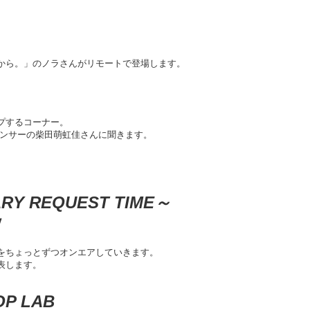
から。」のノラさんがリモートで登場します。
Y
プするコーナー。
アナウンサーの柴田萌虹佳さんに聞きます。
ARY REQUEST TIME～
ル！
をちょっとずつオンエアしていきます。
表します。
 LAB