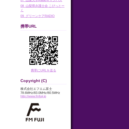
08_山梨県弁護士会 こぴっとー
く
09_グリーンケアRADIO
携帯URL
携帯にURLを送る
Copyright (C)
株式会社エフエム富士
78.6MHz/83.0MHz/80.5MHz
http://www.fmfuji.jp