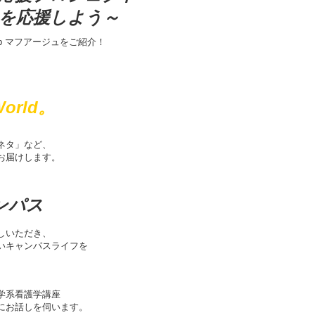
を応援しよう～
b マフアージュをご紹介！
World。
ネタ」など、
お届けします。
ャンパス
しいただき、
いキャンパスライフを
学系看護学講座
にお話しを伺います。