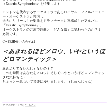
＜Drastic Symphonies＞を特集します。
ロンドンを代表するオーケストラであるロイヤル・フィルハーモニ
ー・オーケストラと共演し、
過去にリリースした楽曲をドラマチックに再構成したアルバム
『Drastic Symphonies』。
オーケストラとの共演で原曲と「どんな風」に変わったのか？？
必聴です。
◇4時35分ごろからは、
＜あきれるほどメロウ、いやというほ
どロマンティック＞
最近足りてないんじゃないの？？
このお時間はあなたをメロウにそしていやというほどロマンティッ
クな気持ちに・・・
ちょっと一息ついて音楽に浸りましょう。（じゅんじゅん）
2023/05/22 11:55
01_MON