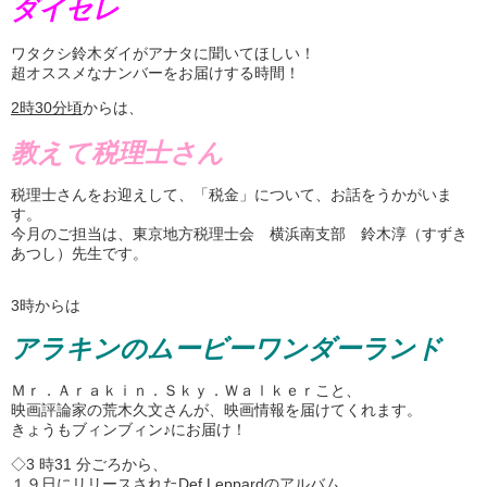
ダイセレ
ワタクシ鈴木ダイがアナタに聞いてほしい！
超オススメなナンバーをお届けする時間！
2
時
30
分頃
からは、
教えて税理士さん
税理士さんをお迎えして、「税金」について、お話をうかがいま
す。
今月のご担当は、東京地方税理士会 横浜南支部 鈴木淳（すずき
あつし）先生です。
3時からは
アラキンのムービーワンダーランド
Ｍｒ．Ａｒａｋｉｎ．Ｓｋｙ．Ｗａｌｋｅｒこと、
映画評論家の荒木久文さんが、映画情報を届けてくれます。
きょうもブィンブィン♪にお届け！
◇3 時31 分ごろから、
１９日にリリースされたDef Leppardのアルバム