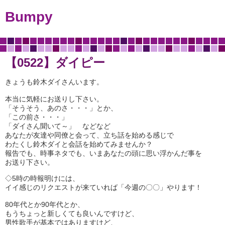
Bumpy
【0522】ダイピー
きょうも鈴木ダイさんいます。
本当に気軽にお送りし下さい。
「そうそう、あのさ・・・」とか、
「この前さ・・・」
「ダイさん聞いて～」 などなど
あなたが友達や同僚と会って、立ち話を始める感じで
わたくし鈴木ダイと会話を始めてみませんか？
報告でも、時事ネタでも、いまあなたの頭に思い浮かんだ事を
お送り下さい。
◇5時の時報明けには、
イイ感じのリクエストが来ていれば「今週の〇〇」やります！
80年代とか90年代とか、
もうちょっと新しくても良いんですけど、
男性歌手が基本ではありますけど、