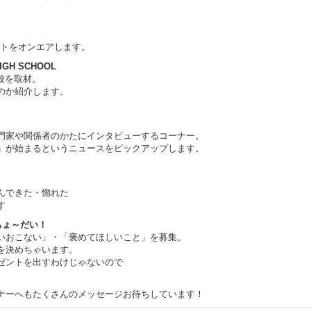
ントをオンエアします。
H SCHOOL
校を取材。
のか紹介します。
門家や関係者のかたにインタビューするコーナー。
」が始まるというニュースをピックアップします。
んできた・惚れた
す
ちょ～だい！
いおこない」・「褒めてほしいこと」を募集。
を決めちゃいます。
ゼントを出すわけじゃないので
ナーへもたくさんのメッセージお待ちしています！