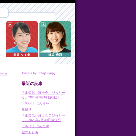
Tweets by fmfujiBumpy
ー »
最近の記事
「山梨県弁護士会こぴっとー
く」2026年8月6日放送分
【0806】ばんまや
夏祭り
「山梨県弁護士会こぴっとー
く」2026年7月30日放送分
【0730】ばんまや
旅のおとも