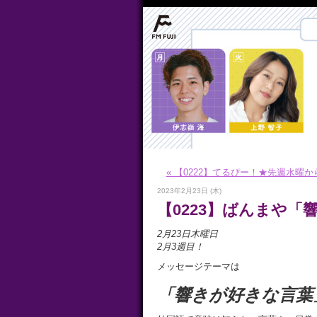
« 【0222】てるぴー！★先週水曜
2023年2月23日 (木)
【0223】ばんまや「
2
月23日木曜日
2月3
週目！
メッセージテーマは
「響きが好きな言葉