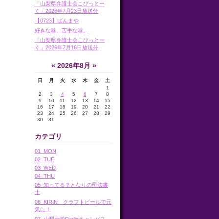
「山梨県弁護士会こぴっとー
く」2026年7月23日放送分
【0723】ばんまや
好きな味、苦手な味。
「山梨県弁護士会こぴっとー
く」2026年7月16日放送分
«
»
2026年8月
日
月
火
水
木
金
土
1
2
3
4
5
6
7
8
9
10
11
12
13
14
15
16
17
18
19
20
21
22
23
24
25
26
27
28
29
30
31
カテゴリ
01_MON
02_TUE
03_WED
04_THU
05_知ってる？となりの司法書
士
06_KIRIN クラフトビールで元
気に！
07_山梨大学Radioキャンパス