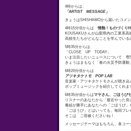
4時からは、
「ARTIST MESSAGE」
きょうはSHISHAMOから届いたコメ
4時15分頃からは
情熱！ものづくりHIG
KOUSAKUさんが山梨県内の工業系高
高校生たちがどんなことを学んでいる
5時35分からは、
「CLOSE UP TODAY」
いま注目したいニュースについて 専
きょうはまもなく「春の火災予防運動
6時20分頃からは
アツキタケトモ POP LAB
音楽家・アツキタケトモさんが聴き込
ポップミュージックを紹介してくれま
6時35分頃からは
マヤさん、ごほうび
リスナーのあなたから「最近やった良
番組が勝手にあなたへの「ごほうび」
「ごほうび」とはいっても、毎回プレ
そこは ご容赦くださいね！
メッセージテーマはもちろん、各コー