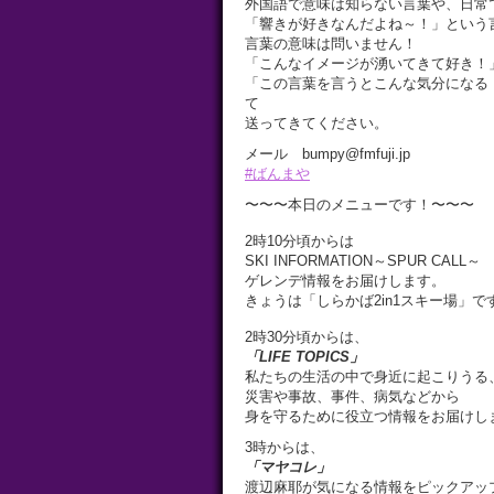
外国語で意味は知らない言葉や、日常
「響きが好きなんだよね～！」という
言葉の意味は問いません！
「こんなイメージが湧いてきて好き！
「この言葉を言うとこんな気分になる
て
送ってきてください。
メール bumpy@fmfuji.jp
#ばんまや
〜〜〜本日のメニューです！〜〜〜
2時10分頃からは
SKI INFORMATION～SPUR CALL～
ゲレンデ情報をお届けします。
きょうは「しらかば2in1スキー場」で
2時30分頃からは、
「LIFE TOPICS」
私たちの生活の中で身近に起こりうる
災害や事故、事件、病気などから
身を守るために役立つ情報をお届けし
3時からは、
「マヤコレ」
渡辺麻耶が気になる情報をピックアッ