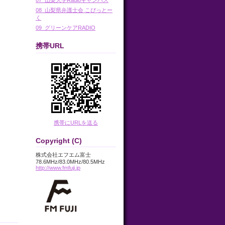
08_山梨県弁護士会 こぴっとー
く
09_グリーンケアRADIO
携帯URL
携帯にURLを送る
Copyright (C)
株式会社エフエム富士
78.6MHz/83.0MHz/80.5MHz
http://www.fmfuji.jp