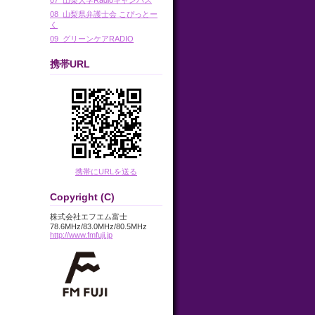
08_山梨県弁護士会 こぴっとー
く
09_グリーンケアRADIO
携帯URL
携帯にURLを送る
Copyright (C)
株式会社エフエム富士
78.6MHz/83.0MHz/80.5MHz
http://www.fmfuji.jp