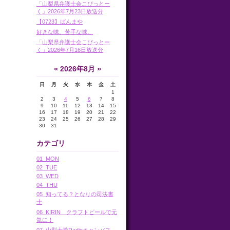
「山梨県弁護士会こぴっとー
く」2026年7月23日放送分
【0723】ばんまや
好きな味、苦手な味。
「山梨県弁護士会こぴっとー
く」2026年7月16日放送分
«
»
2026年8月
日
月
火
水
木
金
土
1
2
3
4
5
6
7
8
9
10
11
12
13
14
15
16
17
18
19
20
21
22
23
24
25
26
27
28
29
30
31
カテゴリ
01_MON
02_TUE
03_WED
04_THU
05_知ってる？となりの司法書
士
06_KIRIN クラフトビールで元
気に！
07_山梨大学Radioキャンパス