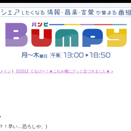
メイン
|
【0201】てるぴー！★これを機にグッと近づきました★ »
。
？
？！早い…恐ろしや。)