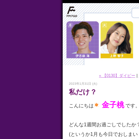
« 【0130】ダイピー
|
2023年1月31日 (火)
私だけ？
金子桃
こんにちは
です
どんな1週間お過ごしでしたか
(というか1月も今日でおしまい