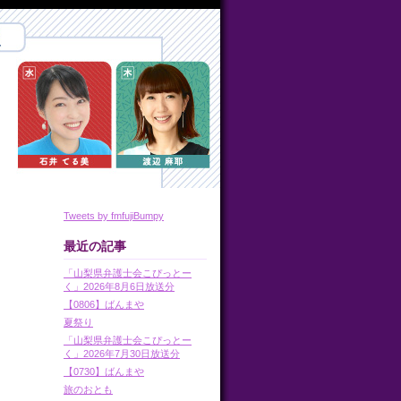
Tweets by fmfujiBumpy
最近の記事
「山梨県弁護士会こぴっとー
く」2026年8月6日放送分
【0806】ばんまや
夏祭り
「山梨県弁護士会こぴっとー
く」2026年7月30日放送分
【0730】ばんまや
旅のおとも