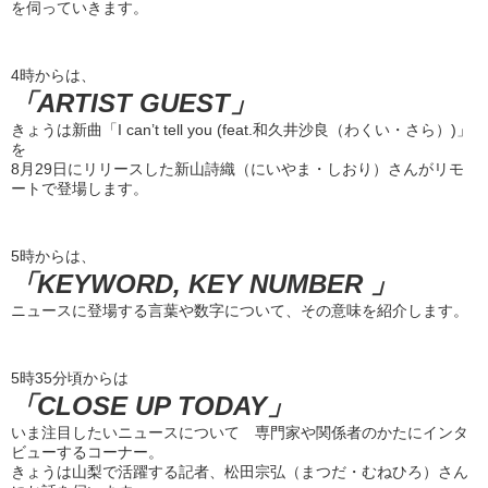
を伺っていきます。
4時からは、
「ARTIST GUEST」
きょうは新曲「I can’t tell you (feat.和久井沙良（わくい・さら）)」
を
8月29日にリリースした新山詩織（にいやま・しおり）さんがリモ
ートで登場します。
5時からは、
「KEYWORD, KEY NUMBER 」
ニュースに登場する言葉や数字について、その意味を紹介します。
5時35分頃からは
「CLOSE UP TODAY」
いま注目したいニュースについて 専門家や関係者のかたにインタ
ビューするコーナー。
きょうは山梨で活躍する記者、松田宗弘（まつだ・むねひろ）さん