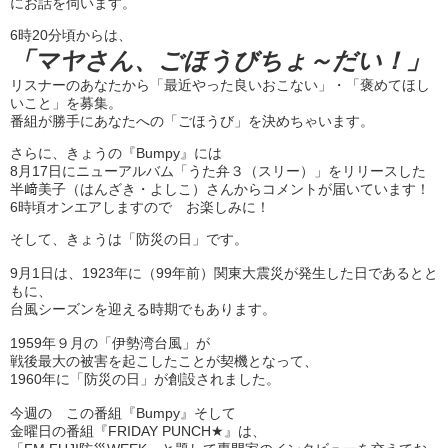
にお話を伺います。
6時20分頃からは、
「マヤさん、ごほうびちょ～だい！」
リスナーのあなたから「最近やった良いおこない」・「褒めてほし
いこと」を募集。
番組が勝手にあなたへの「ごほうび」を決めちゃいます。
さらに、きょうの『Bumpy』には
8月17日にニューアルバム「うた弁３（スリー）」をリリースした
半﨑美子（はんざき・よしこ）さんからコメントが届いています！
6時頃オンエアしますので お楽しみに！
そして、きょうは「防災の日」です。
9月1日は、1923年に（99年前）関東大震災が発生した日であるとと
もに、
台風シーズンを迎える時期でもあります。
1959年９月の「伊勢湾台風」が
戦後最大の被害を起こしたことが契機となって、
1960年に「防災の日」が創設されました。
今週の この番組『Bumpy』そして
金曜日の番組『FRIDAY PUNCH★』は、