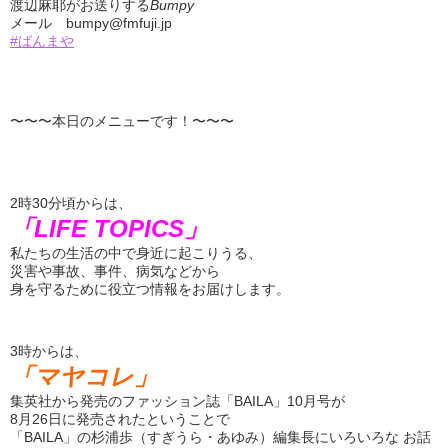
渡辺麻耶がお送りする
Bumpy
メール bumpy@fmfuji.jp
#ばんまや
〜〜〜本日のメニューです！〜〜〜
2時30分頃からは、
「LIFE TOPICS」
私たちの生活の中で身近に起こりうる、
災害や事故、事件、病気などから
身を守るために役立つ情報をお届けします。
3時からは、
「マヤコレ」
集英社から発売のファッション誌「BAILA」10月号が
8月26日に発売されたということで
「BAILA」の杉浦歩（すぎうら・あゆみ）編集長にいろいろな お話