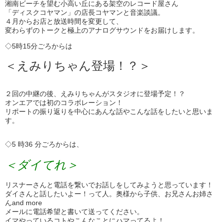
湘南ビーチを望む小高い丘にある架空のレコード屋さん
「ディスクコヤマン」の店長コヤマンと音楽談議。
４月からお店と放送時間を変更して、
変わらずのトークと極上のアナログサウンドをお届けします。
◇5時15分ごろからは
＜えみりちゃん登場！？＞
２回の中継の後、えみりちゃんがスタジオに登場予定！？
オンエアでは初のコラボレーション！
リポートの振り返りを中心にあんな話やこんな話をしたいと思いま
す。
◇5 時36 分ごろからは、
＜ダイてれ＞
リスナーさんと電話を繋いでお話しをしてみようと思っています！
ダイさんと話したいよー！って人。奥様から子供、お兄さんお姉さ
んand more
メールに電話希望と書いて送ってください。
イマやっているコトやこんなことにハマってるよ！