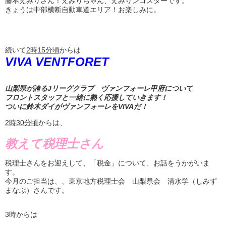
藤本えみりさん！えみりちゃん、えみりンゴスターです。
きょうは中部横断自動車道エリア！お楽しみに。
続いて
2
時
15
分頃
からは
VIVA VENTFORET
山梨県が誇るJリーグクラブ ヴァンフォーレ甲府について
フロントスタッフと一緒に熱く応援していきます！
ついに鈴木ダイがヴァンフォーレをVIVAだ！
2
時
30
分頃
からは、
教えて税理士さん
税理士さんをお迎えして、「税金」について、お話をうかがいま
す。
今月のご担当は、、東京地方税理士会 山梨県会 清水学（しみず
まなぶ）さんです。
3時からは