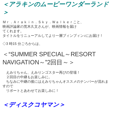
＜アラキンのムービーワンダーランド
＞
Ｍｒ．Ａｒａｋｉｎ．Ｓｋｙ．Ｗａｌｋｅｒこと、
映画評論家の荒木久文さんが、映画情報を届け
てくれます。
タイトルをリニューアルしてより一層ブィンブィン♪にお届け！
◇3 時15 分ごろからは、
＜“SUMMER SPECIAL～RESORT
NAVIGATION～”2回目～＞
えみりちゃん、えみりンゴスター再びの登場！
２回目の中継もお楽しみに。
ちなみに中継の後にはえみりちゃんオススメのナンバーが流れま
すので
リポートとあわせてお楽しみに！
＜ディスクコヤマン＞