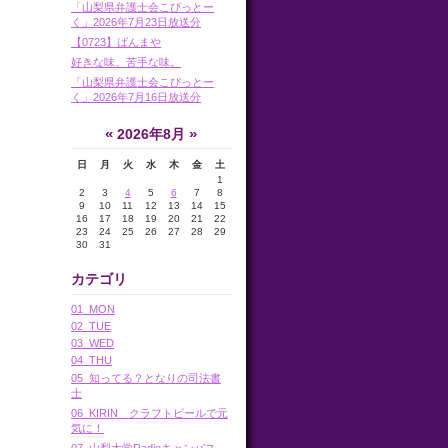
「山梨県弁護士会こぴっとー
く」2026年7月23日放送分
【0723】ばんまや
好きな味、苦手な味。
「山梨県弁護士会こぴっとー
く」2026年7月16日放送分
«
»
2026年8月
日
月
火
水
木
金
土
1
2
3
4
5
6
7
8
9
10
11
12
13
14
15
16
17
18
19
20
21
22
23
24
25
26
27
28
29
30
31
カテゴリ
01_MON
02_TUE
03_WED
04_THU
05_知ってる？となりの司法書
士
06_KIRIN クラフトビールで元
気に！
07_山梨大学Radioキャンパス