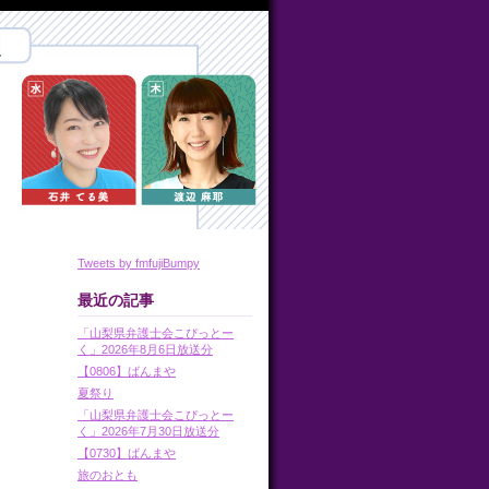
Tweets by fmfujiBumpy
最近の記事
「山梨県弁護士会こぴっとー
く」2026年8月6日放送分
【0806】ばんまや
夏祭り
「山梨県弁護士会こぴっとー
く」2026年7月30日放送分
【0730】ばんまや
旅のおとも