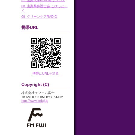
08_山梨県弁護士会 こぴっとー
く
09_グリーンケアRADIO
携帯URL
携帯にURLを送る
Copyright (C)
株式会社エフエム富士
78.6MHz/83.0MHz/80.5MHz
http://www.fmfuji.jp