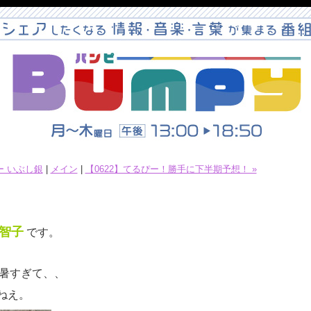
ピー いぶし銀
|
メイン
|
【0622】てるぴー！勝手に下半期予想！ »
智子
です。
暑すぎて、、
ねえ。