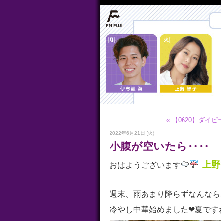
« 【0620】ダイ
2022年6月21日 (火)
小腹が空いたら‥‥
上野
おはようございます
週末、雨あまり降らずなんなら
冷やし中華始めました❤︎夏です