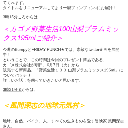
てくれます。
タイトルをリニューアルしてより一層ブィンブィン♪にお届け！
3時15分ころからは
＜カゴメ野菜生活100山梨プラムミッ
クス195mlご紹介＞
今週のBumpyとFRIDAY PUNCH★では、素敵なtwitter企画を展開
中！
ということで、この時間は今回のプレゼント商品である、
カゴメ株式会社が明日、6月7日（火）から
販売する新商品。「野菜生活１００ 山梨プラムミックス195ml」に
ついてバッチリ
詳しいお話しを伺っていきたいと思います。
3時31
分頃
からは、
＜風間深志の地球元気村＞
地球、自然、バイク、人、すべての生きものを愛す冒険家 風間深志
さん、