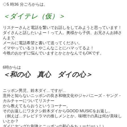
◇5 時36 分ごろからは、
＜ダイテレ（仮）＞
リスナーさんと電話を繋いでお話しをしてみようと思っています！
ダイさんと話したいよー！って人。奥様から子供、お兄さんお姉さ
んまで
メールに電話希望と書いて送ってください。
イマやっているコトやこんなことにハマってるよ！
今晩のおかずに悩んでいますとかとかなんでもOKです。
6時からは
＜和の心 真心 ダイの心＞
ニッポン男児、鈴木ダイ…ですが…
意外と知らないニッポンの良き和物文化やジャパニーズ・ヤング・
カルチャーについてリスナー
から教えてもらおうというコーナー。
そのお返しにワタクシ鈴木ダイからGOOD MUSICをお返し。
（例えば…テレビドラマの推しメンとか、味噌汁の具は何が美味し
いとか？
ダイにヤングな刺激とニッポンの和心をちょーだーい！）