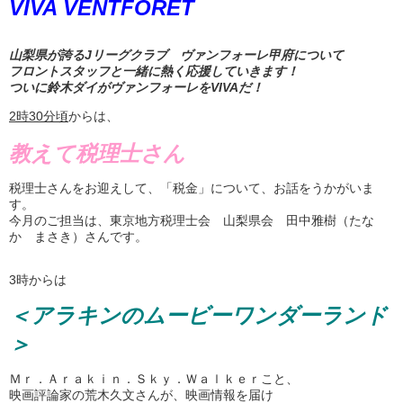
VIVA VENTFORET
山梨県が誇るJリーグクラブ ヴァンフォーレ甲府について
フロントスタッフと一緒に熱く応援していきます！
ついに鈴木ダイがヴァンフォーレをVIVAだ！
2
時
30
分頃
からは、
教えて税理士さん
税理士さんをお迎えして、「税金」について、お話をうかがいま
す。
今月のご担当は、東京地方税理士会 山梨県会 田中雅樹（たな
か まさき）さんです。
3時からは
＜アラキンのムービーワンダーランド
＞
Ｍｒ．Ａｒａｋｉｎ．Ｓｋｙ．Ｗａｌｋｅｒこと、
映画評論家の荒木久文さんが、映画情報を届け