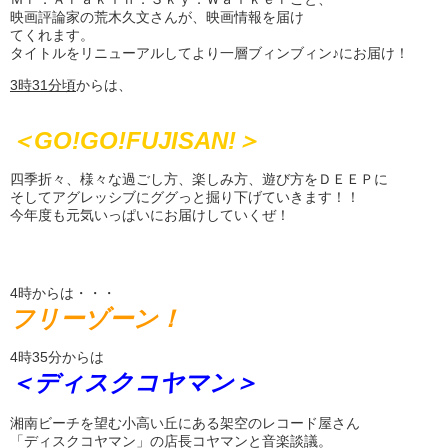
映画評論家の荒木久文さんが、映画情報を届け
てくれます。
タイトルをリニューアルしてより一層ブィンブィン♪にお届け！
3時31
分頃
からは、
＜GO!GO!FUJISAN!＞
四季折々、様々な過ごし方、楽しみ方、遊び方をＤＥＥＰに
そしてアグレッシブにググっと掘り下げていきます！！
今年度も元気いっぱいにお届けしていくぜ！
4時からは・・・
フリーゾーン！
4時35分からは
＜ディスクコヤマン＞
湘南ビーチを望む小高い丘にある架空のレコード屋さん
「ディスクコヤマン」の店長コヤマンと音楽談議。