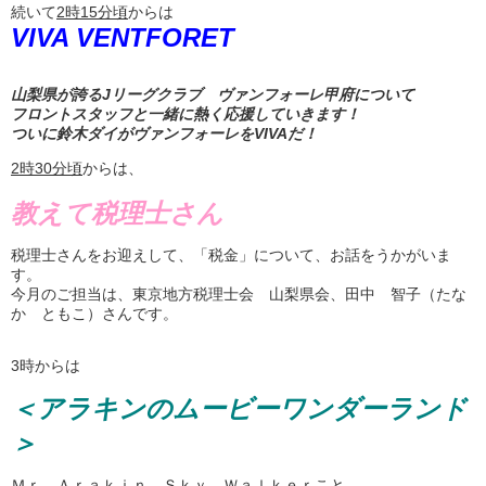
続いて
2
時
15
分頃
からは
VIVA VENTFORET
山梨県が誇るJリーグクラブ ヴァンフォーレ甲府について
フロントスタッフと一緒に熱く応援していきます！
ついに鈴木ダイがヴァンフォーレをVIVAだ！
2
時
30
分頃
からは、
教えて税理士さん
税理士さんをお迎えして、「税金」について、お話をうかがいま
す。
今月のご担当は、東京地方税理士会 山梨県会、田中 智子（たな
か ともこ）さんです。
3時からは
＜アラキンのムービーワンダーランド
＞
Ｍｒ．Ａｒａｋｉｎ．Ｓｋｙ．Ｗａｌｋｅｒこと、