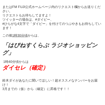
またはFM FUJI公式ホームページ内のリクエスト欄からお送りくだ
さい。
リクエストもお待ちしてますよ！
ツイッターの場合は、#ダイピー、
#ひらがな4文字で「ダイピー」を付けてのつぶやきもお待ちしてい
ます！
この後
1
時
30
分頃
からは、
「はぴねすくらぶ ラジオショッピン
グ」
1時40分頃からは
ダイセレ（確定）
鈴木ダイがあなたに聞いてほしい！超オススメなナンバーをお届
け！
3月までの（仮）から（確定）に昇格です！！