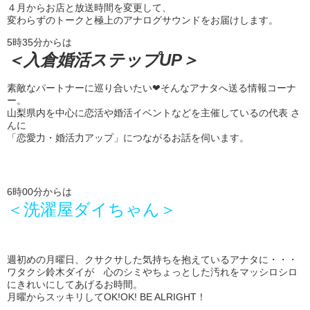
４月からお店と放送時間を変更して、
変わらずのトークと極上のアナログサウンドをお届けします。
5時35分からは
＜入倉婚活ステップUP＞
素敵なパートナーに巡り合いたい❤そんなアナタへ送る情報コーナ
ー。
山梨県内を中心に恋活や婚活イベントなどを主催しているの代表 さ
んに
「恋愛力・婚活力アップ」につながるお話を伺います。
6時00分からは
＜洗濯屋ダイちゃん＞
週初めの月曜日、クサクサした気持ちを抱えているアナタに・・・
ワタクシ鈴木ダイが 心のシミやちょっとした汚れをマッシロシロ
にきれいにしてあげるお時間。
月曜からスッキリしてOK!OK! BE ALRIGHT！