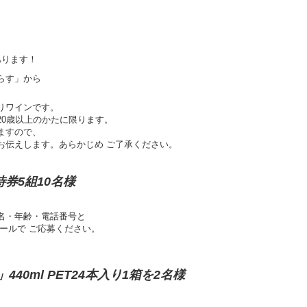
あります！
らす」から
りワインです。
20歳以上のかたに限ります。
ますので、
お伝えします。あらかじめ ご了承ください。
券5組10名様
名・年齢・電話番号と
ールで ご応募ください。
40ml PET
24本入り1箱を2名様