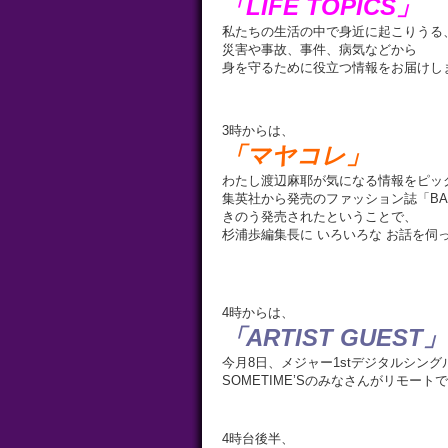
「LIFE TOPICS」
私たちの生活の中で身近に起こりうる
災害や事故、事件、病気などから
身を守るために役立つ情報をお届けし
3時からは、
「マヤコレ」
わたし渡辺麻耶が気になる情報をピッ
集英社から発売のファッション誌「BAI
きのう発売されたということで、
杉浦歩編集長に いろいろな お話を伺
4時からは、
「ARTIST GUEST」
今月8日、メジャー1stデジタルシングル
SOMETIME’Sのみなさんがリモート
4時台後半、