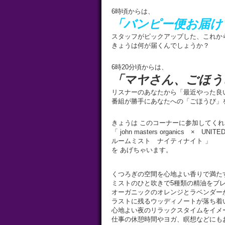
6時頃からは、
「バンピー便お届け
スタッフがピックアップした、これか
きょうは何が届くんでしょうか？
6時20分頃からは、
「マヤさん、ごほう
リスナーのあなたから「最近やった良
番組が勝手にあなたへの「ごほうび」
きょうは このコーナーに参加してくれ
「 john masters organics × UNITED 
ルームミスト ナイティナイト 」
を あげちゃいます。
くつろぎの空間を心地よい香りで満たす
ミストのひと吹きで5種類の精油をブ
オーガニックのオレンジとラベンダー
ラストに残るウッディノートが落ち着
心地よい夜のリラックスタイムをイメ
仕事の休憩時間やヨガ、瞑想などにも