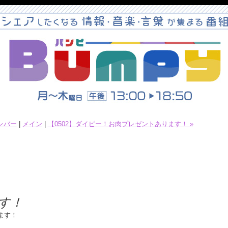
ンバー
|
メイン
|
【0502】ダイピー！お肉プレゼントあります！ »
す！
ます！