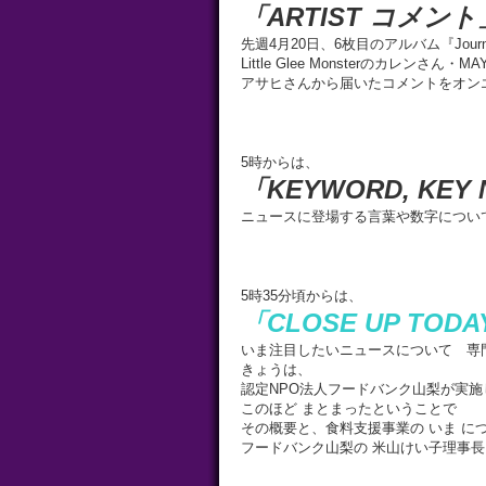
「ARTIST コメント
先週4月20日、6枚目のアルバム『Jou
Little Glee Monsterのカレンさん・
アサヒさんから届いたコメントをオン
5時からは、
「KEYWORD, KEY
ニュースに登場する言葉や数字につい
5時35分頃からは、
「CLOSE UP TOD
いま注目したいニュースについて 専
きょうは、
認定NPO法人フードバンク山梨が実施
このほど まとまったということで
その概要と、食料支援事業の いま に
フードバンク山梨の 米山けい子理事長