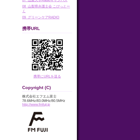
08_山梨県弁護士会 こぴっとー
く
09_グリーンケアRADIO
携帯URL
携帯にURLを送る
Copyright (C)
株式会社エフエム富士
78.6MHz/83.0MHz/80.5MHz
http://www.fmfuji.jp