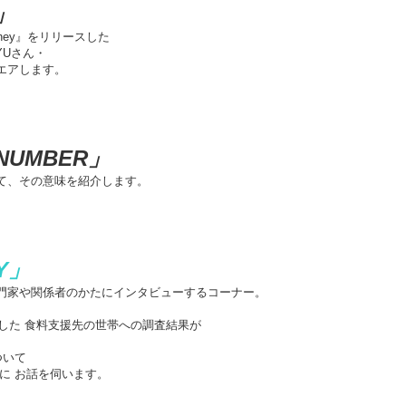
」
rney』をリリースした
MAYUさん・
エアします。
 NUMBER」
て、その意味を紹介します。
AY」
門家や関係者のかたにインタビューするコーナー。
した 食料支援先の世帯への調査結果が
ついて
に お話を伺います。