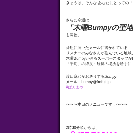
きょうは、そんな あなたにとっての
さらに今週は
「木曜Bumpyの聖
も開催。
番組に届いたメールに書かれている
リスナーのみなさんが住んでいる地域
木曜Bumpyが誇るスーパースタッフが
「平均」の緯度・経度の場所を勝手に「
渡辺麻耶がお送りする
Bumpy
メール bumpy@fmfuji.jp
#ばんまや
〜〜〜本日のメニューです！〜〜〜
2時30分頃からは、