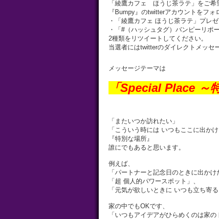
「綾鷹カフェ ほうじ茶ラテ」をご希
『Bumpy』のtwitterアカウントをフ
・「綾鷹カフェ ほうじ茶ラテ」プレゼ
・「#（ハッシュタグ）バンピーリポ
2種類をリツイートしてください。
当選者にはtwitterのダイレクトメッ
メッセージテーマは
「Special Plac
「またいつか訪れたい」
「こういう時には いつもここに出か
『特別な場所』
誰にでもあると思います。
例えば、
「パートナーと記念日のときに出かけ
「超 個人的パワースポット」、
「元気が欲しいときに いつも立ち寄
家の中でもOKです、
「いつもアイデアがひらめくのは家の