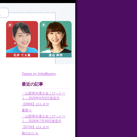
Tweets by fmfujiBumpy
最近の記事
「山梨県弁護士会こぴっとー
く」2026年8月6日放送分
【0806】ばんまや
夏祭り
「山梨県弁護士会こぴっとー
く」2026年7月30日放送分
【0730】ばんまや
旅のおとも