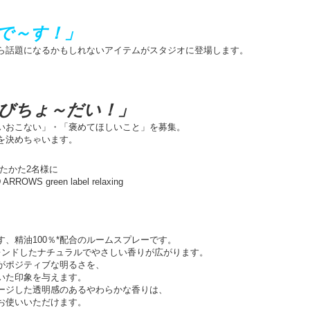
で～す！」
ら話題になるかもしれないアイテムがスタジオに登場します。
びちょ～だい！」
いおこない」・「褒めてほしいこと」を募集。
を決めちゃいます。
たかた2名様に
ARROWS green label relaxing
、精油100％*配合のルームスプレーです。
レンドしたナチュラルでやさしい香りが広がります。
がポジティブな明るさを、
いた印象を与えます。
ージした透明感のあるやわらかな香りは、
お使いいただけます。