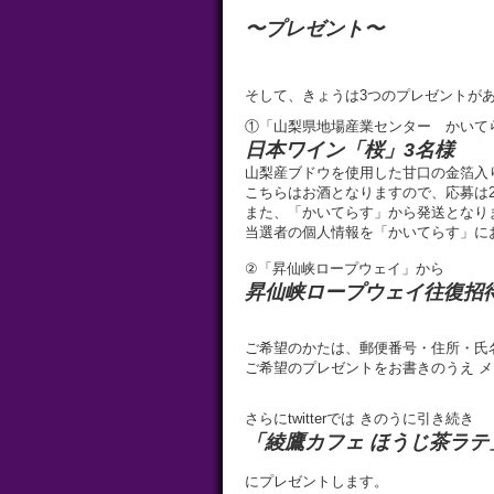
〜プレゼント〜
そして、きょうは3つのプレゼントが
①「山梨県地場産業センター かいて
日本ワイン「桜」3名様
山梨産ブドウを使用した甘口の金箔入
こちらはお酒となりますので、応募は
また、「かいてらす」から発送となり
当選者の個人情報を「かいてらす」に
②「昇仙峡ロープウェイ」から
昇仙峡ロープウェイ往復招待
ご希望のかたは、郵便番号・住所・氏
ご希望のプレゼントをお書きのうえ メ
さらにtwitterでは きのうに引き続き
「綾鷹カフェ ほうじ茶ラテ」4
にプレゼントします。