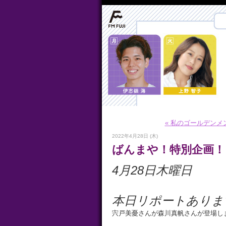
« 私のゴールデンメ
2022年4月28日 (木)
ばんまや！特別企画！
4
月28日木曜日
本日リポートありま
宍戸美憂さんが森川真帆さんが登場し