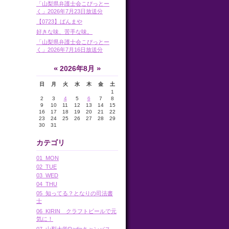
「山梨県弁護士会こぴっとー
く」2026年7月23日放送分
【0723】ばんまや
好きな味、苦手な味。
「山梨県弁護士会こぴっとー
く」2026年7月16日放送分
«
»
2026年8月
日
月
火
水
木
金
土
1
2
3
4
5
6
7
8
9
10
11
12
13
14
15
16
17
18
19
20
21
22
23
24
25
26
27
28
29
30
31
カテゴリ
01_MON
02_TUE
03_WED
04_THU
05_知ってる？となりの司法書
士
06_KIRIN クラフトビールで元
気に！
07_山梨大学Radioキャンパス