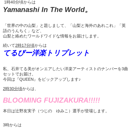
1時40分頃からは
Yamanashi In The World。
「世界の中の山梨」と題しまして、「山梨と海外のあれこれ」「英
語のうんちく」など、
山梨と絡めたワールドワイドな情報をお届けします。
続いて
2
時
17
分頃
からは
てるぴー洋楽トリプレット
私、石井てる美がオンエアしたい洋楽アーティストのナンバーを3曲
セットでお届け。
今回は『QUEEN』をピックアップします♪
2
時
30
分頃
からは、
BLOOMING FUJIZAKURA!!!!!
本日は辻野友実子（つじの ゆみこ）選手が登場します。
3時からは