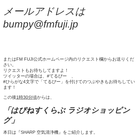
メールアドレスは
bumpy@fmfuji.jp
またはFM FUJI公式ホームページ内のリクエスト欄からお送りくだ
さい。
リクエストもお待ちしてますよ！
ツイッターの場合は、#てるぴー 、
#ひらがな4文字で「てるぴー」を付けてのつぶやきもお待ちしてい
ます！
この後
1
時
30
分頃
からは、
「はぴねすくらぶ ラジオショッピン
グ」
本日は『SHARP 空気清浄機』をご紹介します。