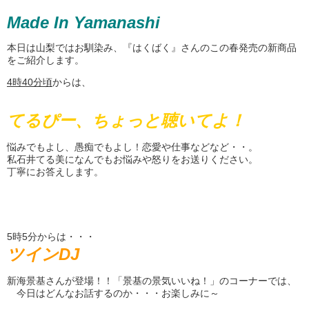
Made In Yamanashi
本日は山梨ではお馴染み、『はくばく』さんのこの春発売の新商品
をご紹介します。
4
時
40
分頃
からは、
てるぴー、ちょっと聴いてよ！
悩みでもよし、愚痴でもよし！恋愛や仕事などなど・・。
私石井てる美になんでもお悩みや怒りをお送りください。
丁寧にお答えします。
5時5分からは・・・
ツインDJ
新海景基さんが登場！！「景基の景気いいね！」のコーナーでは、
今日はどんなお話するのか・・・お楽しみに～