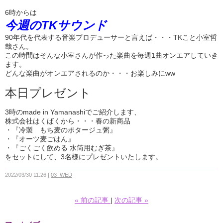
6時からは
今週のTKサウンド
90年代を代表する音楽プロデューサーと言えば・・・TKこと小室哲
哉さん。
この時間はそんな小室さんが作った楽曲を毎週1曲オンエアしていき
ます。
どんな楽曲がオンエアされるのか・・・お楽しみにww
本日プレゼント
3時のmade in Yamanashiでご紹介します、
株式会社はくばくから・・・春の新商品
・『冷製 もち麦のポタージュ粥』
・『オーツ麦ごはん』
・『ごくごく飲める 水筒用むぎ茶』
をセットにして、3名様にプレゼントいたします。
2022/03/30 11:26
03_WED
«
前の記事
次の記事
»