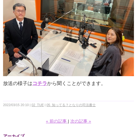
放送の様子は
コチラ
から聞くことができます。
2022/03/15 20:10
02_TUE
05_知ってる？となりの司法書士
«
前の記事
次の記事
»
アーカイブ