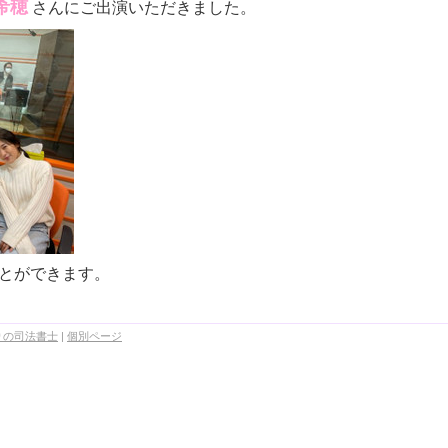
希穂
さんにご出演いただきました。
とができます。
りの司法書士
|
個別ページ