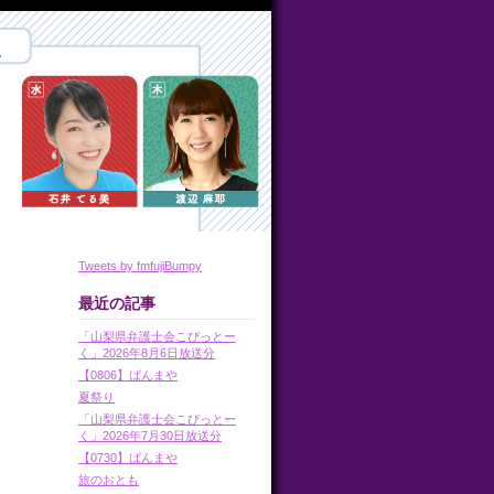
Tweets by fmfujiBumpy
最近の記事
「山梨県弁護士会こぴっとー
く」2026年8月6日放送分
【0806】ばんまや
夏祭り
「山梨県弁護士会こぴっとー
く」2026年7月30日放送分
【0730】ばんまや
旅のおとも