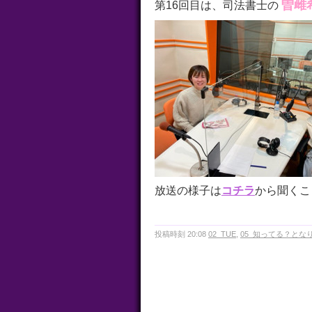
曽雌
第16回目は、司法書士の
放送の様子は
コチラ
から聞くこ
投稿時刻 20:08
02_TUE
,
05_知ってる？とな