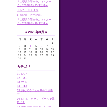
「山梨県弁護士会こぴっとー
く」2026年7月23日放送分
【0723】ばんまや
好きな味、苦手な味。
「山梨県弁護士会こぴっとー
く」2026年7月16日放送分
«
»
2026年8月
日
月
火
水
木
金
土
1
2
3
4
5
6
7
8
9
10
11
12
13
14
15
16
17
18
19
20
21
22
23
24
25
26
27
28
29
30
31
カテゴリ
01_MON
02_TUE
03_WED
04_THU
05_知ってる？となりの司法書
士
06_KIRIN クラフトビールで元
気に！
07_山梨大学Radioキャンパス