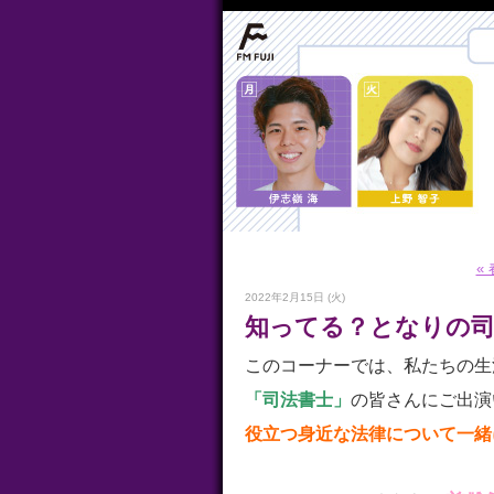
«
2022年2月15日 (火)
知ってる？となりの司
このコーナーでは、私たちの生
「司法書士」
の皆さんにご出演
役立つ身近な法律について一緒