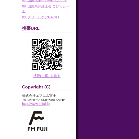
08_山梨県弁護士会 こぴっとー
く
09_グリーンケアRADIO
携帯URL
携帯にURLを送る
Copyright (C)
株式会社エフエム富士
78.6MHz/83.0MHz/80.5MHz
http://www.fmfuji.jp