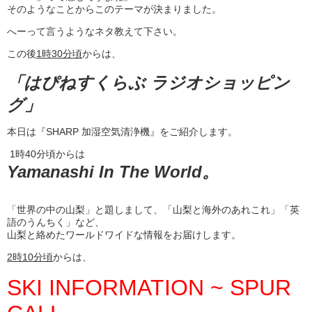
そのようなことからこのテーマが決まりました。
へーって言うようなネタ教えて下さい。
この後
1
時
30
分頃
からは、
「はぴねすくらぶ ラジオショッピン
グ」
本日は『SHARP 加湿空気清浄機』をご紹介します。
1時40分頃からは
Yamanashi In The World。
「世界の中の山梨」と題しまして、「山梨と海外のあれこれ」「英
語のうんちく」など、
山梨と絡めたワールドワイドな情報をお届けします。
2
時10
分頃
からは、
SKI INFORMATION ~ SPUR