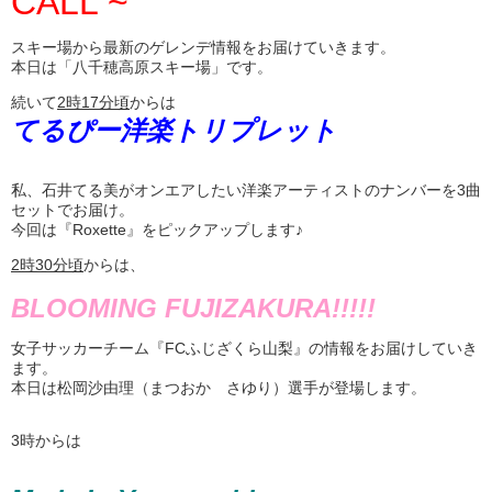
CALL ~
スキー場から最新のゲレンデ情報をお届けていきます。
本日は「八千穂高原スキー場」です。
続いて
2
時
17
分頃
からは
てるぴー洋楽トリプレット
私、石井てる美がオンエアしたい洋楽アーティストのナンバーを3曲
セットでお届け。
今回は『Roxette』をピックアップします♪
2
時
30
分頃
からは、
BLOOMING FUJIZAKURA!!!!!
女子サッカーチーム『FCふじざくら山梨』の情報をお届けしていき
ます。
本日は松岡沙由理（まつおか さゆり）選手が登場します。
3時からは