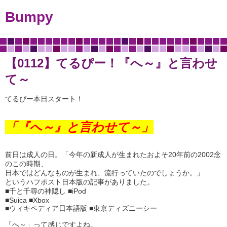
Bumpy
【0112】てるぴー！『へ～』と言わせ
て～
てるぴー本日スタート！
「『へ～』と言わせて～」
前日は成人の日。「今年の新成人が生まれたおよそ20年前の2002念
のこの時期、
日本ではどんなものが生まれ、流行っていたのでしょうか。」
というハフポスト日本版の記事がありました。
■千と千尋の神隠し ■iPod
■Suica ■Xbox
■ウィキペディア日本語版 ■東京ディズニーシー
「へ～」って感じですよね。