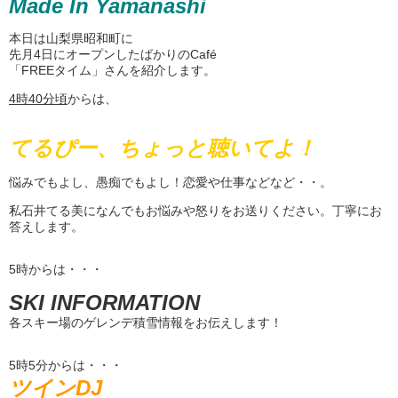
Made In Yamanashi
本日は山梨県昭和町に
先月4日にオープンしたばかりのCafé
「FREEタイム」さんを紹介します。
4
時
40
分頃
からは、
てるぴー、ちょっと聴いてよ！
悩みでもよし、愚痴でもよし！恋愛や仕事などなど・・。
私石井てる美になんでもお悩みや怒りをお送りください。丁寧にお
答えします。
5時からは・・・
SKI INFORMATION
各スキー場のゲレンデ積雪情報をお伝えします！
5時5分からは・・・
ツインDJ