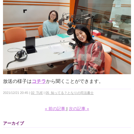
放送の様子は
コチラ
から聞くことができます。
2021/12/21 20:45
02_TUE
05_知ってる？となりの司法書士
«
前の記事
次の記事
»
アーカイブ