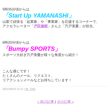
5時35分頃からは、
「Start Up YAMANASHI」
山梨で頑張る「起業家」や「事業家」を応援するコーナーで、
アクセラレーター「
戸田達昭
」さんと「宍戸美憂」が担当。
6時20分頃からは、
「Bumpy SPORTS」
スポーツ大好き宍戸美憂が様々な角度から紹介！
こんな感じです！
たくさんのメール、リクエスト、
リアクションメールなどお待ちしています！
2021/09/16 12:11
04_THU
«
前の記事
次の記事
»