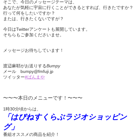
そこで、今日のメッセージテーマは、
あなたが気軽に宇宙に行くことができるとすれば、行きたですか？
行って何をしたいですか？
または、行きたくないですが？
今日はTwitterアンケートも展開しています。
そちらもご参加くださいませ。
メッセージお待ちしています！
渡辺麻耶がお送りする
Bumpy
メール bumpy@fmfuji.jp
ツイッター
#ばんまや
〜〜〜本日のメニューです！〜〜〜
1時30分頃からは、
「はぴねすくらぶラジオショッピン
グ」
番組オススメの商品を紹介！