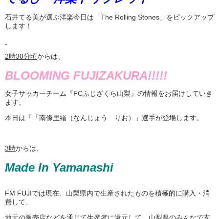
石井てる美が選ぶ洋楽今日は「The Rolling Stones」をピックアップ
します！
2
時
30
分頃
からは、
BLOOMING FUJIZAKURA!!!!!
女子サッカーチーム『FCふじざくら山梨』の情報をお届けしていき
ます。
本日は「「南條里緒（なんじょう りお）」選手が登場します。
3
時
からは、
Made In Yamanashi
FM FUJIでは現在、山梨県内で生産されたものを積極的に購入・消
費して、
地元の販売店などを通じて生産者に還元して、山梨県のみんなで支