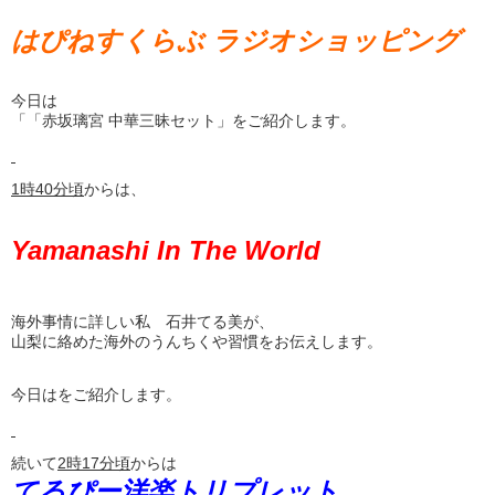
はぴねすくらぶ ラジオショッピング
今日は
「「赤坂璃宮 中華三昧セット」をご紹介します。
1
時
40
分頃
からは、
Yamanashi In The World
海外事情に詳しい私 石井てる美が、
山梨に絡めた海外のうんちくや習慣をお伝えします。
今日はをご紹介します。
続いて
2
時
17
分頃
からは
てるぴー洋楽トリプレット