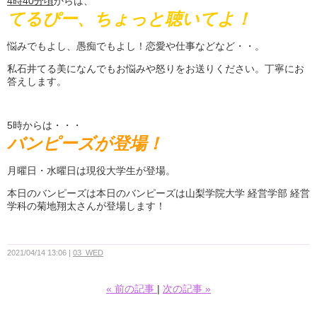
4
時
40
分頃
からは、
てるぴー、ちょっと聴いてよ！
悩みでもよし、愚痴でもよし！恋愛や仕事などなど・・。
私石井てる美になんでもお悩みや怒りをお送りください。丁寧にお
答えします。
5時からは・・・
バンピーズが登場！
月曜日・水曜日は現役大学生が登場。
本日のバンピーズは本日のバンピーズは山梨学院大学 経営学部 経営
学科の菊地翔太さんが登場します！
2021/04/14 13:06
03_WED
«
前の記事
次の記事
»