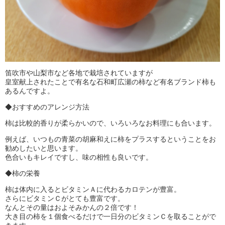
笛吹市や山梨市など各地で栽培されていますが
皇室献上されたことで有名な石和町広瀬の柿など有名ブランド柿も
あるんですよ。
◆おすすめのアレンジ方法
柿は比較的香りが柔らかいので、いろいろなお料理にも合います。
例えば、いつもの青菜の胡麻和えに柿をプラスするということをお
勧めしたいと思います。
色合いもキレイですし、味の相性も良いです。
◆柿の栄養
柿は体内に入るとビタミンＡに代わるカロテンが豊富。
さらにビタミンＣがとても豊富です。
なんとその量はおよそみかんの２倍です！
大き目の柿を１個食べるだけで一日分のビタミンＣを取ることがで