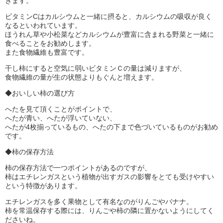
きます。
ビタミンCはカルシウムと一緒に摂ると、カルシウムの吸収が良く
なるといわれています。
ほうれん草や小松菜などカルシウムが豊富に含まれる野菜と一緒に
食べることをお勧めします。
また食物繊維も豊富です。
干し柿にすると空気に弱いビタミンＣの量は減りますが、
食物繊維の量が生の状態よりもぐんと増えます。
◆おいしい柿の選び方
へたを見て頂くことがポイントで、
へたが青い、へたが浮いていない、
へたが4枚揃っているもの、へたの下まで色づいているものがお勧め
です。
◆柿の保存方法
柿の保存方法で一つポイントがあるのですが、
柿はエチレンガスという植物が出すガスの影響をとても受けやすい
という特徴があります。
エチレンガスを多く果物として有名なのがりんごやバナナ。
柿を常温保存する際には、りんごや柿の隣に置かないようにしてく
ださいね。