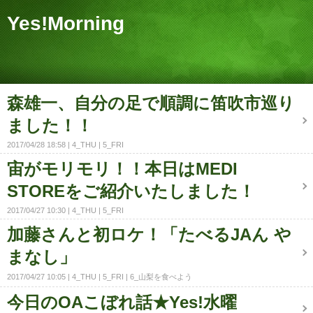
Yes!Morning
森雄一、自分の足で順調に笛吹市巡り
ました！！
2017/04/28 18:58
4_THU
5_FRI
宙がモリモリ！！本日はMEDI
STOREをご紹介いたしました！
2017/04/27 10:30
4_THU
5_FRI
加藤さんと初ロケ！「たべるJAん や
まなし」
2017/04/27 10:05
4_THU
5_FRI
6_山梨を食べよう
今日のOAこぼれ話★Yes!水曜