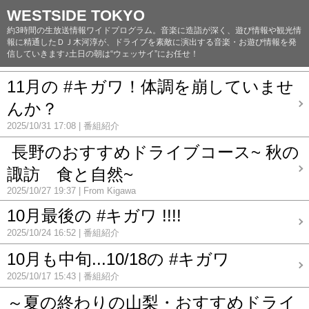
WESTSIDE TOKYO
約3時間の生放送情報ワイドプログラム。音楽に造詣が深く、遊び情報や観光情
報に精通したＤＪ木河淳が、ドライブを素敵に演出する音楽・お遊び情報を発
信していきます♪土日の朝は“ウェッサイ”にお任せ！
11月の #キガワ！体調を崩していませ
んか？
2025/10/31 17:08
番組紹介
長野のおすすめドライブコース~ 秋の
諏訪 食と自然~
2025/10/27 19:37
From Kigawa
10月最後の #キガワ !!!!
2025/10/24 16:52
番組紹介
10月も中旬...10/18の #キガワ
2025/10/17 15:43
番組紹介
～夏の終わりの山梨・おすすめドライ