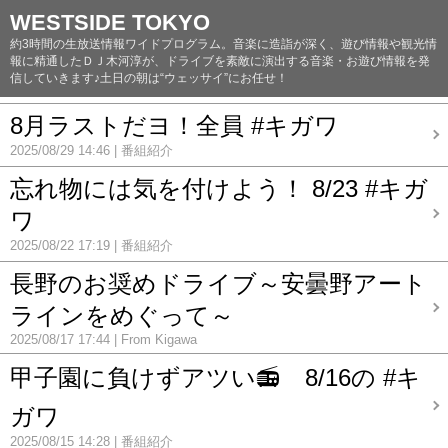
WESTSIDE TOKYO
約3時間の生放送情報ワイドプログラム。音楽に造詣が深く、遊び情報や観光情
報に精通したＤＪ木河淳が、ドライブを素敵に演出する音楽・お遊び情報を発
信していきます♪土日の朝は“ウェッサイ”にお任せ！
8月ラストだヨ！全員 #キガワ
2025/08/29 14:46
番組紹介
忘れ物には気を付けよう！ 8/23 #キガ
ワ
2025/08/22 17:19
番組紹介
長野のお奨めドライブ～安曇野アート
ラインをめぐって～
2025/08/17 17:44
From Kigawa
甲子園に負けずアツい📻 8/16の #キ
ガワ
2025/08/15 14:28
番組紹介