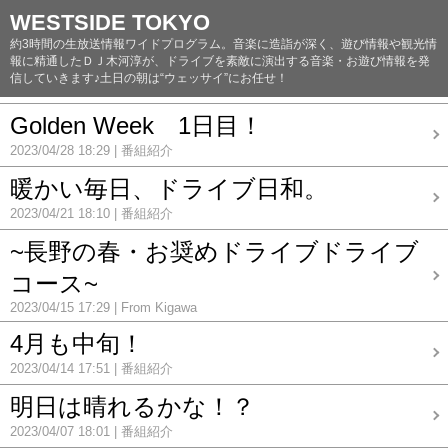
WESTSIDE TOKYO
約3時間の生放送情報ワイドプログラム。音楽に造詣が深く、遊び情報や観光情
報に精通したＤＪ木河淳が、ドライブを素敵に演出する音楽・お遊び情報を発
信していきます♪土日の朝は“ウェッサイ”にお任せ！
Golden Week 1日目！
2023/04/28 18:29
番組紹介
暖かい毎日、ドライブ日和。
2023/04/21 18:10
番組紹介
~長野の春・お奨めドライブドライブ
コース~
2023/04/15 17:29
From Kigawa
4月も中旬！
2023/04/14 17:51
番組紹介
明日は晴れるかな！？
2023/04/07 18:01
番組紹介