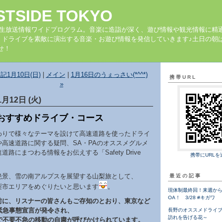
STSIDE TOKYO
の生放送情報ワイドプログラム。音楽に造詣が深く、遊び情報や観光情報に精
、ドライブを素敵に演出する音楽・お遊び情報を発信していきます♪土日の朝は
せ！
記1月10日(日)
|
メイン
|
1月16日のうぇっさい(*^^*)
携帯URL
»
1月12日 (火)
おすすめドライブ・コース
わりで様々なテーマを設けて高速道路を使ったドライ
や高速道路に関する疑問、SA・PAのオススメグルメ
道路にまつわる情報をお伝えする「Safety Drive
携帯にURLを
絶景、雪の南アルプスを展望する山梨旅として、
最近の記事
梨市エリアをめぐりたいと思います
。
現体制最終回！来週から
OA！ 3/28 #キガワ
前に、リスナーの皆さんもご存知のとおり、東京など
に緊急事態宣言が発令され、
長野のオススメドライ
訪れを告げる花～
まで不要不急の移動の自粛が呼びかけられています。