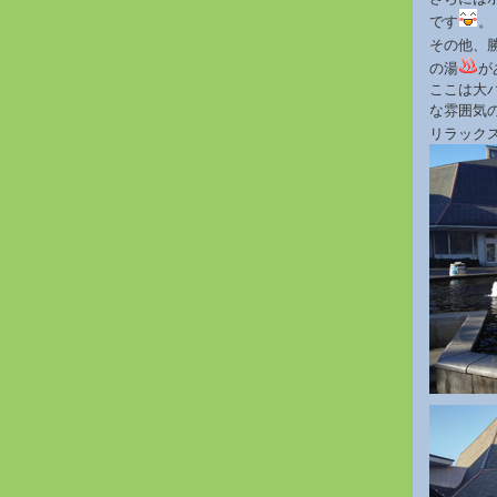
です
。
その他、
の湯
が
ここは大
な雰囲気
リラック