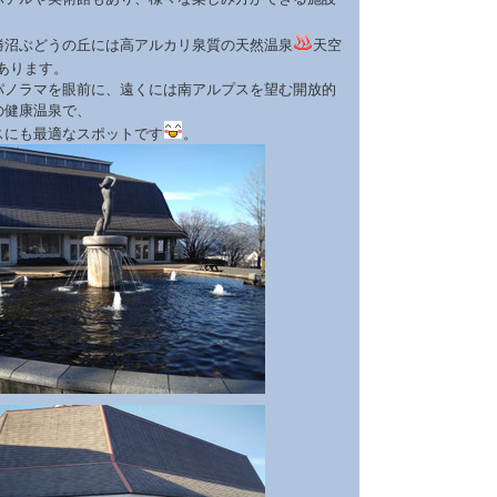
勝沼ぶどうの丘には高アルカリ泉質の天然温泉
天空
あります。
パノラマを眼前に、遠くには南アルプスを望む開放的
の健康温泉で、
スにも最適なスポットです
。