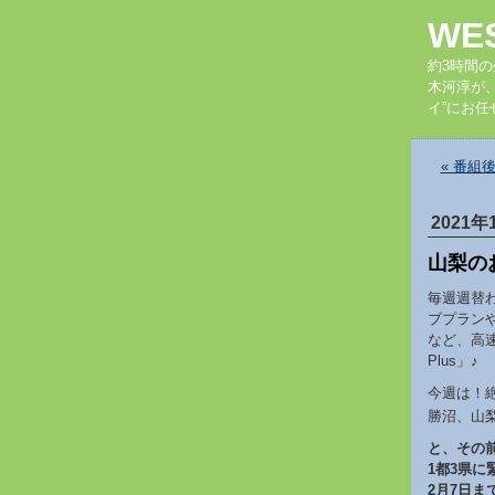
WE
約3時間
木河淳が
イ”にお任
« 番組後
2021年
山梨の
毎週週替
ブプラン
など、高速
Plus」♪
今週は！
勝沼、山
と、その
1都3県
2月7日