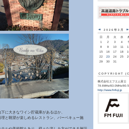
«
2026年3月
日
月
火
水
1
2
3
4
8
9
10
11
1
15
16
17
18
1
22
23
24
25
2
29
30
31
COPYRIGHT (
株式会社エフエム富士
78.6MHz/83.0MHz/80.
http://www.fmfuji.jp
地下に大きなワイン貯蔵庫があるほか、
料理と眺望が楽しめるレストラン、バーベキュー施
ホテルや美術館もあり、様々な楽しみ方ができる施設