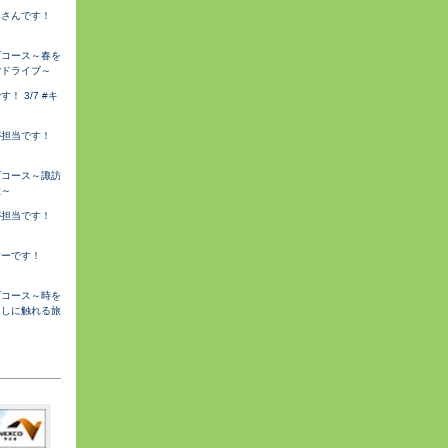
みさんです！
ブコース～春を
ごドライブ～
 3/7 #キ
が担当です！
ブコース～諏訪
旅～
が担当です！
サーです！
ブコース～時を
らしに触れる旅