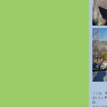
ここは、
おいしい
設、
さらには