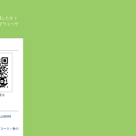
通したＤＪ
“ウェッサ
送る
は朝9時
ブコース～春の