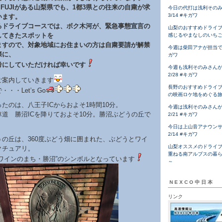
 FUJIがある山梨県でも、1都3県との往来の自粛が求
今日の代打は浅利その
3/14 #キガワ
います。
るドライブコースでは、ボク木河が、緊急事態宣言の
山梨のおすすめドライ
してきたスポットを
感じるやまなしのいち
ますので、対象地域にお住まいの方は自粛要請が解禁
今週は柴田アナが担当です！
際に、
ガワ
考にしていただければ幸いです
今週も浅利そのみさん
2/28 #キガワ
ご案内していきます
長野のおすすめドライ
・・Let’s Go
の映画ロケ地をめぐる
たのは、八王子ICからおよそ1時間10分。
今週は浅利そのみさん
道 勝沼ICを降りておよそ10分。勝沼ぶどうの丘で
2/21 #キガワ
今日は上山音アナウン
2/14 #キガワ
うの丘は、360度ぶどう畑に囲まれた、ぶどうとワイ
山梨オススメのドライ
クチュアリ。
重ねる南アルプスの暮
とワインのまち・勝沼”のシンボルとなっています
～
NEXCO中日本
リンク