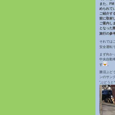
また、FM
められて
ご紹介す
前に取材
ご案内し
となった
旅行の参
それでは
安全運転で・
まず向かっ
中央自動車
す
。
勝沼ぶど
ンのサン
“ぶどう