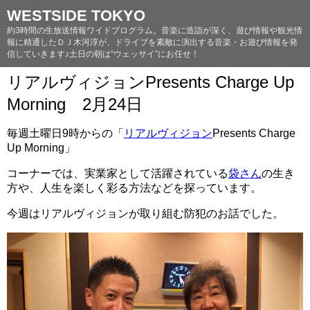
WESTSIDE TOKYO
約3時間の生放送情報ワイドプログラム。音楽に造詣が深く、遊び情報や観光情
報に精通したＤＪ木河淳が、ドライブを素敵に演出する音楽・お遊び情報を発
信していきます♪土日の朝は“ウェッサイ”にお任せ！
リアルヴィジョンPresents Charge Up
Morning 2月24日
毎週土曜日9時からの「
リアルヴィジョン
Presents Charge
Up Morning」
コーナーでは、実業家として活躍されている
袋さん
の生き
方や、人生を楽しく彩る方法などを探っています。
今週はリアルヴィジョンが取り組む防犯のお話でした。